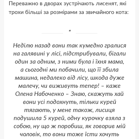
Переважно в дворах зустрічають лисенят, які
трохи більші за розмірами за звичайного кота:
Неділю назад вони так кумедно гралися
на галявині у лісі, підстрибували, бігали
один за одним, з ними була і їхня мама,
а сьогодні ми побачили, що її збила
машина, недалеко від лісу, шкода дуже
малечу, чи виживуть тепер! – каже
Олена Набоченко – Знаю, скажуть хай
вони усі подохнуть, тільки курей
тягають, у мене також, лисиця
подушила 5 курей, одну курочку взяла з
собою, ну що ж поробиш, як говорив мій
чоловік, то вони тоже їсти хочуть