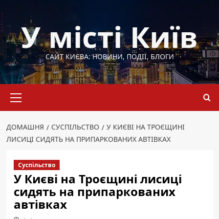
Перейти
до
У місті Київ
вмісту
САЙТ КИЄВА: НОВИНИ, ПОДІЇ, БЛОГИ
Основне
меню
ДОМАШНЯ
СУСПІЛЬСТВО
У КИЄВІ НА ТРОЄЩИНІ
ЛИСИЦІ СИДЯТЬ НА ПРИПАРКОВАНИХ АВТІВКАХ
Суспільство
У Києві на Троєщині лисиці
сидять на припаркованих
автівках