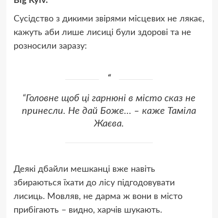
Big Kyiv.
Сусідство з дикими звірями місцевих не лякає,
кажуть аби лише лисиці були здорові та не
розносили заразу:
“Головне щоб ці гарнюні в місто сказ не
принесли. Не дай Боже… – каже Таміла
Жаєва.
Деякі дбайли мешканці вже навіть
збираються їхати до лісу підгодовувати
лисиць. Мовляв, не дарма ж вони в місто
прибігають – видно, харчів шукають.