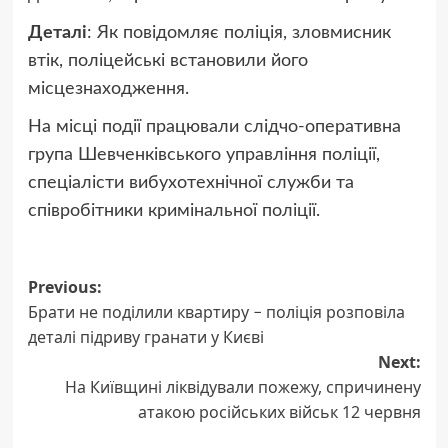
Деталі
: Як повідомляє поліція, зловмисник
втік, поліцейські встановили його
місцезнаходження.
На місці події працювали слідчо-оперативна
група Шевченківського управління поліції,
спеціалісти вибухотехнічної служби та
співробітники кримінальної поліції.
Post
Previous:
Брати не поділили квартиру − поліція розповіла
navigation
деталі підриву гранати у Києві
Next:
На Київщині ліквідували пожежу, спричинену
атакою російських військ 12 червня