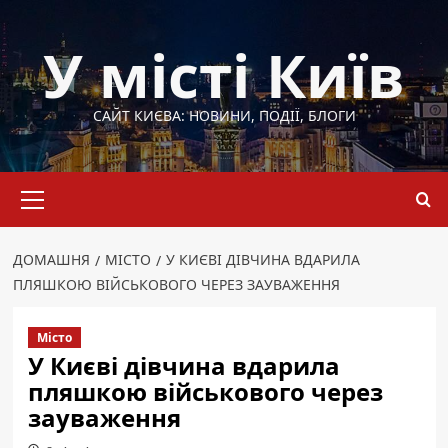
Перейти
до
У місті Київ
вмісту
САЙТ КИЄВА: НОВИНИ, ПОДІЇ, БЛОГИ
Основне
меню
ДОМАШНЯ
МІСТО
У КИЄВІ ДІВЧИНА ВДАРИЛА
ПЛЯШКОЮ ВІЙСЬКОВОГО ЧЕРЕЗ ЗАУВАЖЕННЯ
Місто
У Києві дівчина вдарила
пляшкою військового через
зауваження