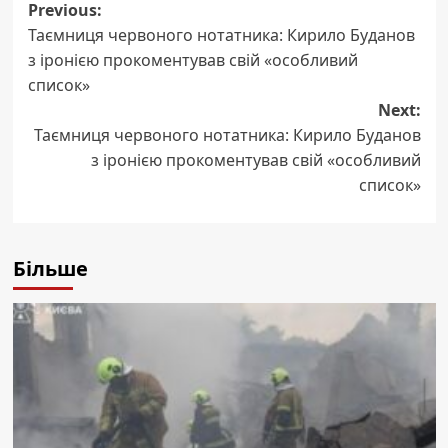
Post
Previous:
Таємниця червоного нотатника: Кирило Буданов
navigation
з іронією прокоментував свій «особливий
список»
Next:
Таємниця червоного нотатника: Кирило Буданов
з іронією прокоментував свій «особливий
список»
Більше