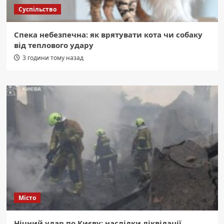
Суспільство
Спека небезпечна: як врятувати кота чи собаку
від теплового удару
3 години тому назад
Місто
Нічний удар по Києву: наслідки ліквідації.