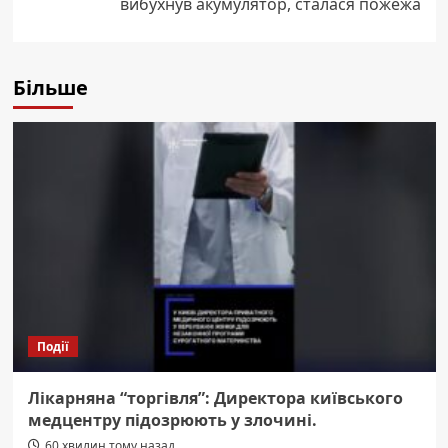
вибухнув акумулятор, сталася пожежа
Більше
Події
Лікарняна “торгівля”: Директора київського
медцентру підозрюють у злочині.
60 хвилин тому назад