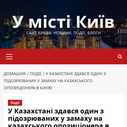
Перейти
до
У місті Київ
вмісту
САЙТ КИЄВА: НОВИНИ, ПОДІЇ, БЛОГИ
Основне
меню
ДОМАШНЯ
ПОДІЇ
У КАЗАХСТАНІ ЗДАВСЯ ОДИН З
ПІДОЗРЮВАНИХ У ЗАМАХУ НА КАЗАХСЬКОГО
ОПОЗИЦІОНЕРА В КИЄВІ
Події
У Казахстані здався один з
підозрюваних у замаху на
казахського опозиціонера в