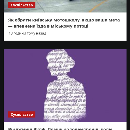
Суспільство
Як обрати київську мотошколу, якщо ваша мета
— впевнена їзда в міському потоці
13 години тому назад
Суспільство
Вірджинія Вулф. Поміж рододендронів: коли