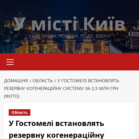
Перейти
до
У місті Київ
вмісту
САЙТ КИЄВА: НОВИНИ, ПОДІЇ, БЛОГИ
Основне
меню
ДОМАШНЯ
ОБЛАСТЬ
У ГОСТОМЕЛІ ВСТАНОВЛЯТЬ
РЕЗЕРВНУ КОГЕНЕРАЦІЙНУ СИСТЕМУ ЗА 2,5 МЛН ГРН
(ФОТО)
Область
У Гостомелі встановлять
резервну когенераційну