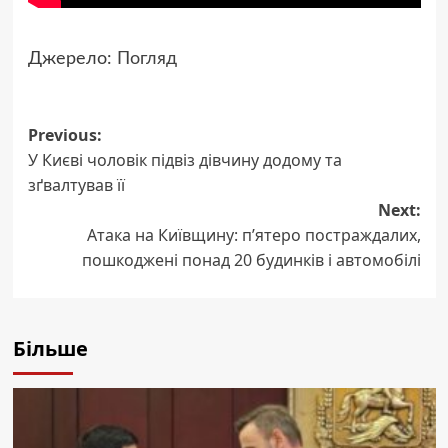
Джерело:
Погляд
Previous:
Post
У Києві чоловік підвіз дівчину додому та
navigation
зґвалтував її
Next:
Атака на Київщину: п’ятеро постраждалих,
пошкоджені понад 20 будинків і автомобілі
Більше