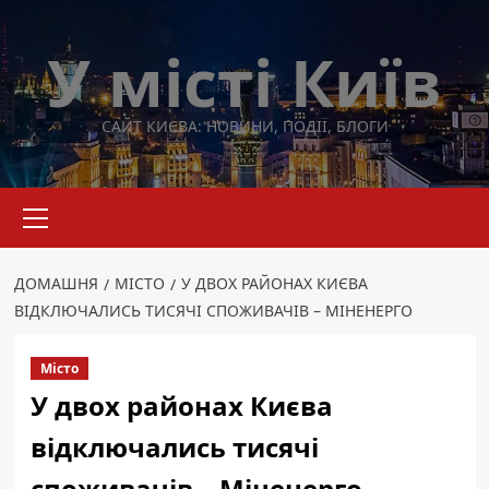
Перейти
до
У місті Київ
вмісту
САЙТ КИЄВА: НОВИНИ, ПОДІЇ, БЛОГИ
Основне
меню
ДОМАШНЯ
МІСТО
У ДВОХ РАЙОНАХ КИЄВА
ВІДКЛЮЧАЛИСЬ ТИСЯЧІ СПОЖИВАЧІВ – МІНЕНЕРГО
Місто
У двох районах Києва
відключались тисячі
споживачів – Міненерго