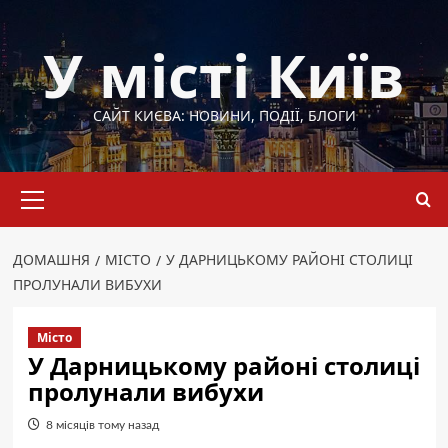
Перейти
до
У місті Київ
вмісту
САЙТ КИЄВА: НОВИНИ, ПОДІЇ, БЛОГИ
Основне
меню
ДОМАШНЯ
МІСТО
У ДАРНИЦЬКОМУ РАЙОНІ СТОЛИЦІ
ПРОЛУНАЛИ ВИБУХИ
Місто
У Дарницькому районі столиці
пролунали вибухи
8 місяців тому назад