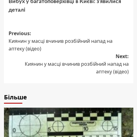
Вибух у багатоповерхівці в Києві: з’явилися
деталі
Post
Previous:
Киянин у масці вчинив розбійний напад на
navigation
аптеку (відео)
Next:
Киянин у масці вчинив розбійний напад на
аптеку (відео)
Більше