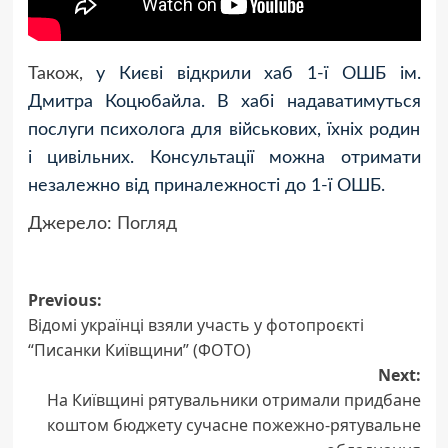
Також,
у Києві відкрили хаб 1-ї ОШБ ім.
Дмитра Коцюбайла.
В хабі надаватимуться
послуги психолога для військових, їхніх родин
і цивільних. Консультації можна отримати
незалежно від приналежності до 1-ї ОШБ.
Джерело:
Погляд
Post
Previous:
Відомі українці взяли участь у фотопроєкті
navigation
“Писанки Київщини” (ФОТО)
Next:
На Київщині рятувальники отримали придбане
коштом бюджету сучасне пожежно-рятувальне