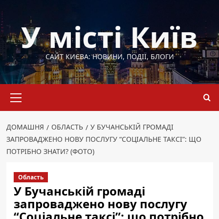
Перейти
до
У місті Київ
вмісту
САЙТ КИЄВА: НОВИНИ, ПОДІЇ, БЛОГИ
Основне
меню
ДОМАШНЯ
ОБЛАСТЬ
У БУЧАНСЬКІЙ ГРОМАДІ
ЗАПРОВАДЖЕНО НОВУ ПОСЛУГУ “СОЦІАЛЬНЕ ТАКСІ”: ЩО
ПОТРІБНО ЗНАТИ? (ФОТО)
Область
У Бучанській громаді
запроваджено нову послугу
“Соціальне таксі”: що потрібно