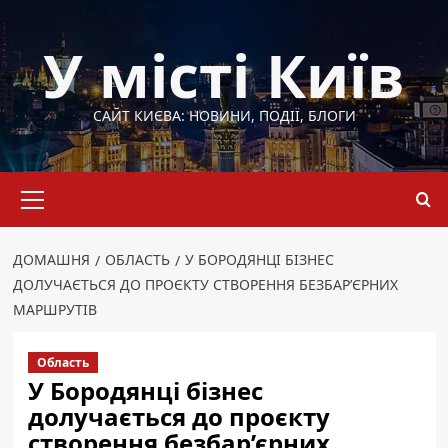
Перейти
до
У місті Київ
вмісту
САЙТ КИЄВА: НОВИНИ, ПОДІЇ, БЛОГИ
Основне
меню
ДОМАШНЯ
ОБЛАСТЬ
У БОРОДЯНЦІ БІЗНЕС
ДОЛУЧАЄТЬСЯ ДО ПРОЄКТУ СТВОРЕННЯ БЕЗБАР’ЄРНИХ
МАРШРУТІВ
Область
У Бородянці бізнес
долучається до проєкту
створення безбар’єрних