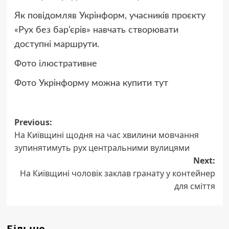
Як повідомляв Укрінформ, учасників проєкту
«Рух без бар’єрів» навчать створювати
доступні маршрути.
Фото ілюстративне
Фото Укрінформу можна купити тут
Post
Previous:
На Київщині щодня на час хвилини мовчання
navigation
зупинятимуть рух центральними вулицями
Next:
На Київщині чоловік заклав гранату у контейнер
для сміття
Більше