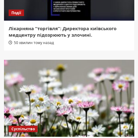
Події
Лікарняна “торгівля”: Директора київського
медцентру підозрюють у злочині.
50 хвилин тому назад
Суспільство