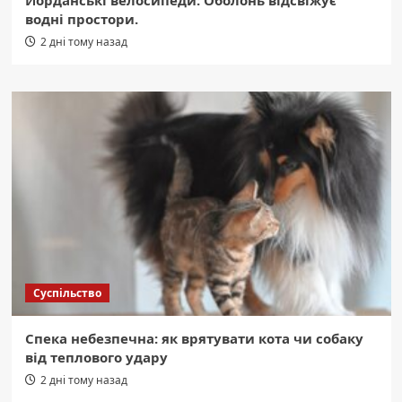
Йорданські велосипеди: Оболонь відсвіжує
водні простори.
2 дні тому назад
Суспільство
Спека небезпечна: як врятувати кота чи собаку
від теплового удару
2 дні тому назад