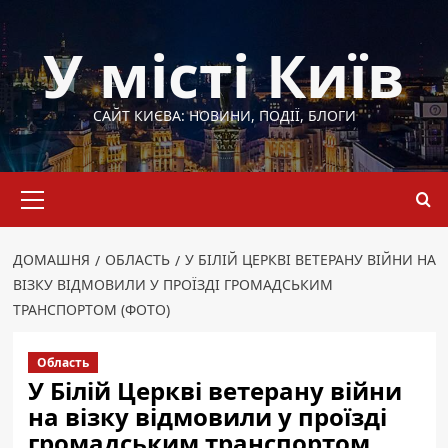
Перейти
до
У місті Київ
вмісту
САЙТ КИЄВА: НОВИНИ, ПОДІЇ, БЛОГИ
Основне
меню
ДОМАШНЯ
ОБЛАСТЬ
У БІЛІЙ ЦЕРКВІ ВЕТЕРАНУ ВІЙНИ НА
ВІЗКУ ВІДМОВИЛИ У ПРОЇЗДІ ГРОМАДСЬКИМ
ТРАНСПОРТОМ (ФОТО)
Область
У Білій Церкві ветерану війни
на візку відмовили у проїзді
громадським транспортом