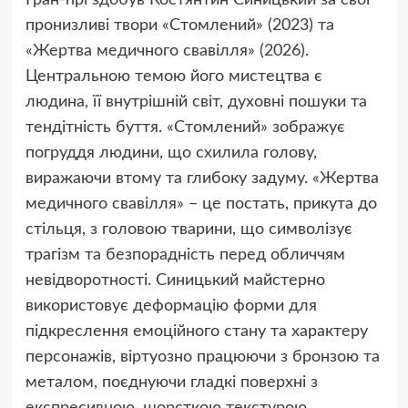
пронизливі твори «Стомлений» (2023) та
«Жертва медичного свавілля» (2026).
Центральною темою його мистецтва є
людина, її внутрішній світ, духовні пошуки та
тендітність буття. «Стомлений» зображує
погруддя людини, що схилила голову,
виражаючи втому та глибоку задуму. «Жертва
медичного свавілля» – це постать, прикута до
стільця, з головою тварини, що символізує
трагізм та безпорадність перед обличчям
невідворотності. Синицький майстерно
використовує деформацію форми для
підкреслення емоційного стану та характеру
персонажів, віртуозно працюючи з бронзою та
металом, поєднуючи гладкі поверхні з
експресивною, шорсткою текстурою.