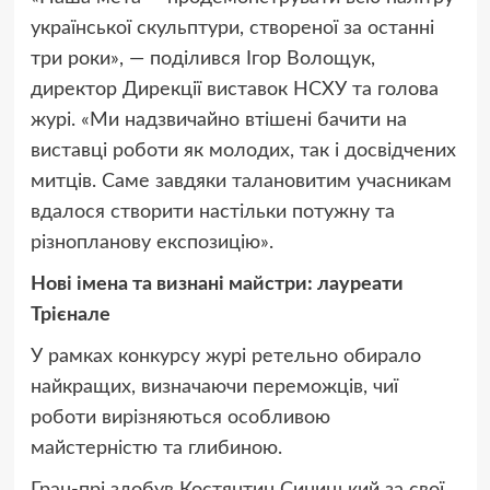
української скульптури, створеної за останні
три роки», — поділився Ігор Волощук,
директор Дирекції виставок НСХУ та голова
журі. «Ми надзвичайно втішені бачити на
виставці роботи як молодих, так і досвідчених
митців. Саме завдяки талановитим учасникам
вдалося створити настільки потужну та
різнопланову експозицію».
Нові імена та визнані майстри: лауреати
Трієнале
У рамках конкурсу журі ретельно обирало
найкращих, визначаючи переможців, чиї
роботи вирізняються особливою
майстерністю та глибиною.
Гран-прі здобув Костянтин Синицький за свої