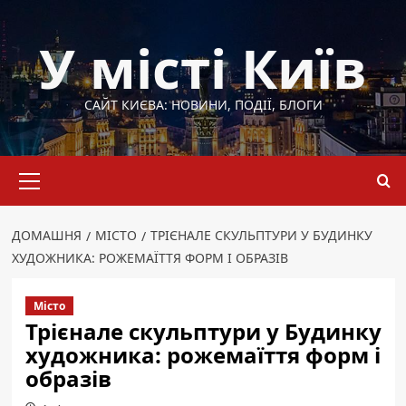
Перейти
до
У місті Київ
вмісту
САЙТ КИЄВА: НОВИНИ, ПОДІЇ, БЛОГИ
Основне
меню
ДОМАШНЯ
МІСТО
ТРІЄНАЛЕ СКУЛЬПТУРИ У БУДИНКУ
ХУДОЖНИКА: РОЖЕМАЇТТЯ ФОРМ І ОБРАЗІВ
Місто
Трієнале скульптури у Будинку
художника: рожемаїття форм і
образів