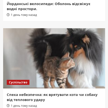
Йорданські велосипеди: Оболонь відсвіжує
водні простори.
1 день тому назад
Суспільство
Спека небезпечна: як врятувати кота чи собаку
від теплового удару
1 день тому назад