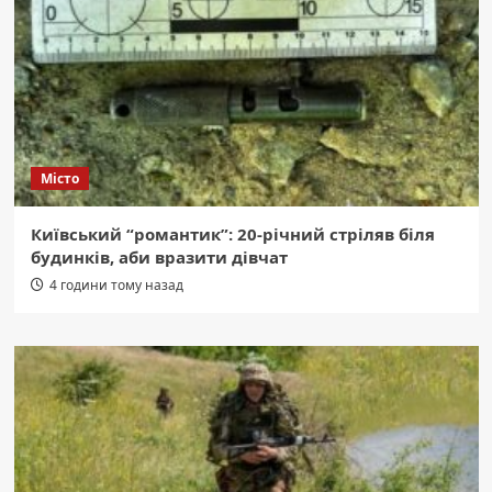
Місто
Київський “романтик”: 20-річний стріляв біля
будинків, аби вразити дівчат
4 години тому назад