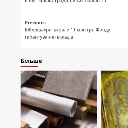
Існує кілька традиційних варіантів.
Post
Previous:
Кібершахраї вкрали 11 млн грн Фонду
navigation
гарантування вкладів
Більше