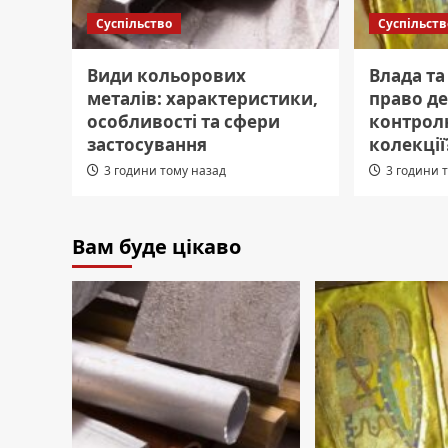
Суспільство
Суспільств
Види кольорових
Влада та
металів: характеристики,
право д
особливості та сфери
контрол
застосування
колекції
3 години тому назад
3 години 
Вам буде цікаво