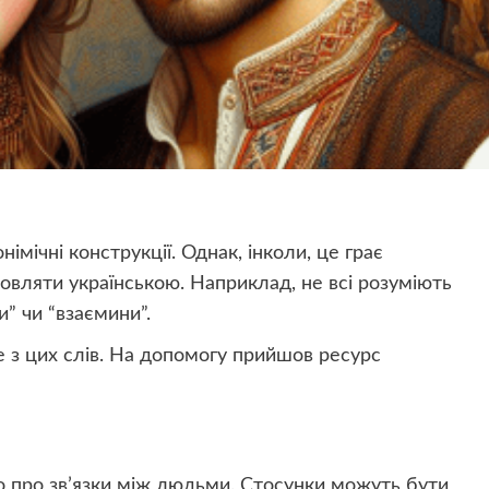
імічні конструкції. Однак, інколи, це грає
овляти українською. Наприклад, не всі розуміють
и” чи “взаємини”.
 з цих слів. На допомогу прийшов ресурс
о про зв’язки між людьми. Стосунки можуть бути