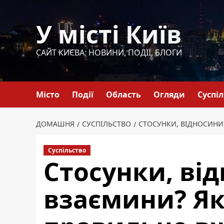
Перейти
до
У місті Київ
вмісту
САЙТ КИЄВА: НОВИНИ, ПОДІЇ, БЛОГИ
Місто
Події
Область
Огляди
Суспі
ДОМАШНЯ
СУСПІЛЬСТВО
СТОСУНКИ, ВІДНОСИНИ 
Суспільство
Стосунки, ві
взаємини? Як