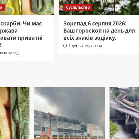
о
Суспільство
 скарби: Чи має
Зорепад 6 серпня 2026:
ержава
Ваш гороскоп на день для
ювати приватні
всіх знаків зодіаку.
?
1 день тому назад
тому назад