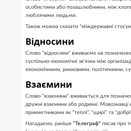
особистими або позашлюбними, між хлопц
люблячими людьми.
Також можна сказати “міждержавні стосунки
Відносини
Слово “відносини” вживаємо на позначення 
суспільно-економічні зв’язки між організ
економічними, ринковими, політичними, с
Взаємини
Слово “взаємини” вживається для позначен
дружні взаємини або родинні. Мовознавці
прикметниками як “теплі”, “щирі” та “добр
Нагадаємо, раніше
“Телеграф”
писав про т