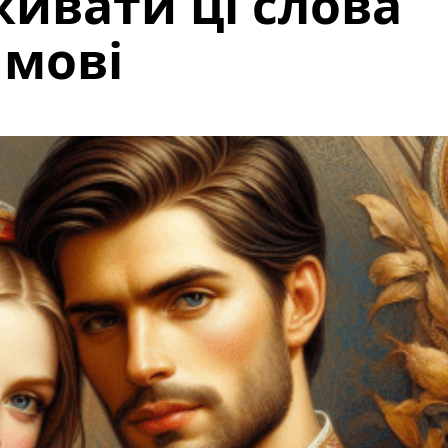
ивати ці слова
 мові