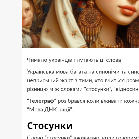
Чимало українців плутають ці слова
Українська мова багата на синоніми та синон
неприємний жарт з тими, хто вчиться розм
різницю між словами “стосунки”, “відносин
“Телеграф”
розібрався коли вживати кожне
“Мова.ДНК нації”.
Стосунки
Слово “стосунки” вживаємо, коли говорим