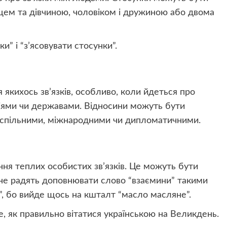
ем та дівчиною, чоловіком і дружиною або двома
” і “з’ясовувати стосунки”.
якихось зв’язків, особливо, коли йдеться про
аціями чи державами. Відносини можуть бути
успільними, міжнародними чи дипломатичними.
ня теплих особистих зв’язків. Це можуть бути
 не радять доповнювати слово “взаємини” такими
і”, бо вийде щось на кшталт “масло масляне”.
е, як правильно вітатися українською на Великдень.