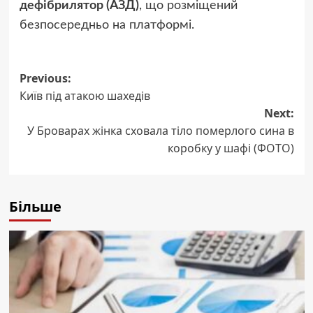
дефібрилятор (АЗД)
, що розміщений
безпосередньо на платформі.
Post
Previous:
Київ під атакою шахедів
navigation
Next:
У Броварах жінка сховала тіло померлого сина в
коробку у шафі (ФОТО)
Більше