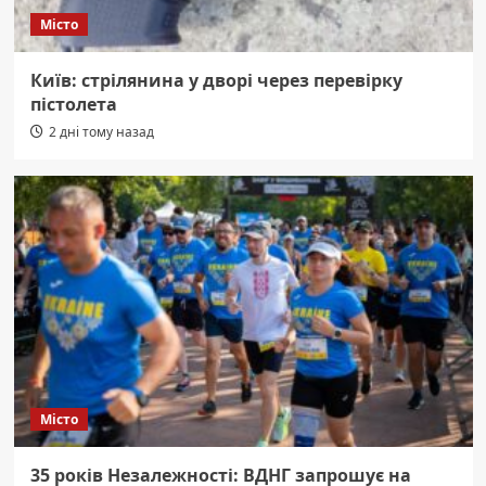
Місто
Київ: стрілянина у дворі через перевірку
пістолета
2 дні тому назад
Місто
35 років Незалежності: ВДНГ запрошує на