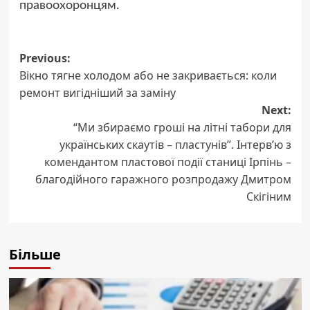
правоохоронцям.
Post
Previous:
Вікно тягне холодом або не закривається: коли
navigation
ремонт вигідніший за заміну
Next:
“Ми збираємо гроші на літні табори для
українських скаутів – пластунів”. Інтерв’ю з
комендантом пластової події станиці Ірпінь –
благодійного гаражного розпродажу Дмитром
Скігіним
Більше