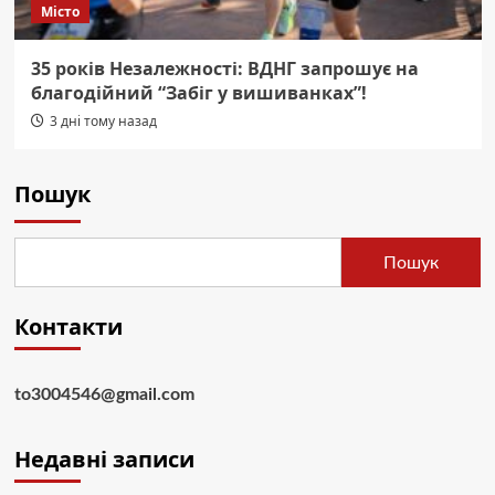
Місто
35 років Незалежності: ВДНГ запрошує на
благодійний “Забіг у вишиванках”!
3 дні тому назад
Пошук
Пошук
Контакти
to3004546@gmail.com
Недавні записи