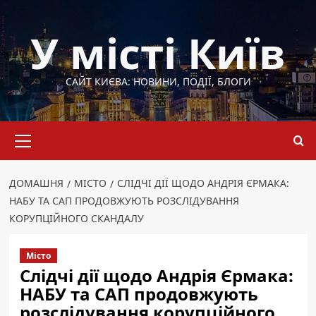
Перейти
до
У місті Київ
вмісту
САЙТ КИЄВА: НОВИНИ, ПОДІЇ, БЛОГИ
Основне
меню
ДОМАШНЯ
МІСТО
СЛІДЧІ ДІЇ ЩОДО АНДРІЯ ЄРМАКА:
НАБУ ТА САП ПРОДОВЖУЮТЬ РОЗСЛІДУВАННЯ
КОРУПЦІЙНОГО СКАНДАЛУ
Місто
Слідчі дії щодо Андрія Єрмака:
НАБУ та САП продовжують
розслідування корупційного