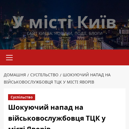
Перейти
до
У місті Київ
вмісту
САЙТ КИЄВА: НОВИНИ, ПОДІЇ, БЛОГИ
Основне
меню
ДОМАШНЯ
СУСПІЛЬСТВО
ШОКУЮЧИЙ НАПАД НА
ВІЙСЬКОВОСЛУЖБОВЦЯ ТЦК У МІСТІ ЯВОРІВ
Суспільство
Шокуючий напад на
військовослужбовця ТЦК у
місті Яворів