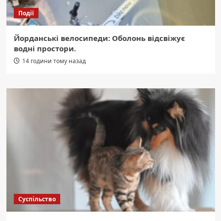
Події
Йорданські велосипеди: Оболонь відсвіжує
водні простори.
14 години тому назад
Суспільство