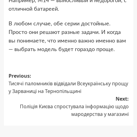
Например, M14 — выносливый и недорогой, с
отличной батареей.
В любом случае, обе серии достойные.
Просто они решают разные задачи. И когда
вы понимаете, что именно важно именно вам
— выбрать модель будет гораздо проще.
Post
Previous:
Тисячі паломників відвідали Всеукраїнську прощу
navigation
у Зарваниці на Тернопільщині
Next:
Поліція Києва спростувала інформацію щодо
мародерства у магазині