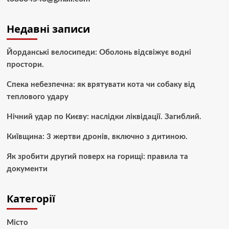
Недавні записи
Йорданські велосипеди: Оболонь відсвіжує водні
простори.
Спека небезпечна: як врятувати кота чи собаку від
теплового удару
Нічний удар по Києву: наслідки ліквідації. Загиблий.
Київщина: 3 жертви дронів, включно з дитиною.
Як зробити другий поверх на горищі: правила та
документи
Категорії
Місто