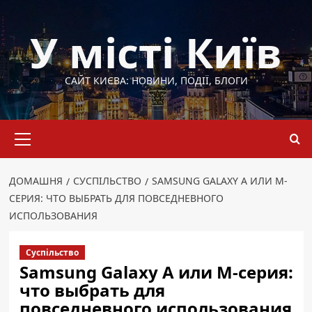
Перейти
до
У місті Київ
вмісту
САЙТ КИЄВА: НОВИНИ, ПОДІЇ, БЛОГИ
Основне
меню
ДОМАШНЯ
СУСПІЛЬСТВО
SAMSUNG GALAXY A ИЛИ M-
СЕРИЯ: ЧТО ВЫБРАТЬ ДЛЯ ПОВСЕДНЕВНОГО
ИСПОЛЬЗОВАНИЯ
Суспільство
Samsung Galaxy A или M-серия:
что выбрать для
повседневного использования