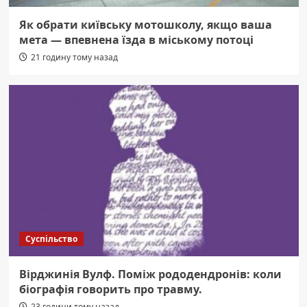
Як обрати київську мотошколу, якщо ваша
мета — впевнена їзда в міському потоці
21 годину тому назад
Суспільство
Вірджинія Вулф. Поміж рододендронів: коли
біографія говорить про травму.
23 години тому назад