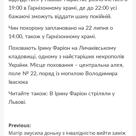
19:00 в Гарнізонному храмі, де до 22:00 усі
бажаючі зможуть віддати шану покійній.
Чин похорону заплановано на 22 липня о
14:00, також у Гарнізонному храмі.
Поховають Ірину Фаріон на Личаківському
кладовищі, одному з найстаріших некрополів
України. Місце поховання – центральна алея,
поле № 22, поряд із могилою Володимира
Івасюка
Читайте також: В Ірину Фаріон стріляли у
Львові.
Post
Previous:
Матір змусила доньку з інвалідністю вийти заміж