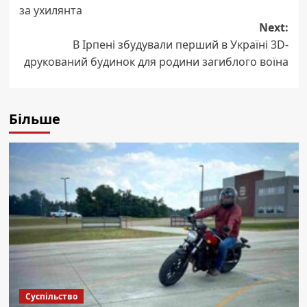
navigation
за ухилянта
Next:
В Ірпені збудували перший в Україні 3D-
друкований будинок для родини загиблого воїна
Більше
Суспільство