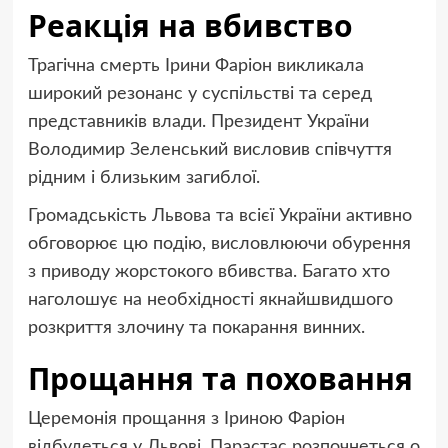
Реакція на вбивство
Трагічна смерть Ірини Фаріон викликала
широкий резонанс у суспільстві та серед
представників влади. Президент України
Володимир Зеленський висловив співчуття
рідним і близьким загиблої.
Громадськість Львова та всієї України активно
обговорює цю подію, висловлюючи обурення
з приводу жорстокого вбивства. Багато хто
наголошує на необхідності якнайшвидшого
розкриття злочину та покарання винних.
Прощання та поховання
Церемонія прощання з Іриною Фаріон
відбудеться у Львові. Парастас розпочнеться о