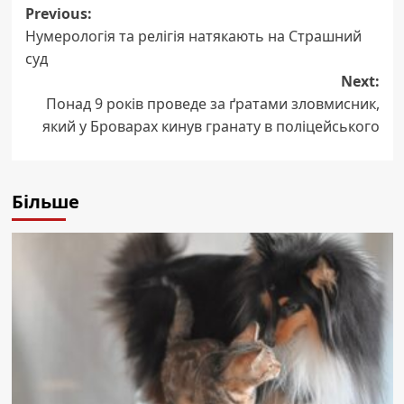
Post
Previous:
Нумерологія та релігія натякають на Страшний
navigation
суд
Next:
Понад 9 років проведе за ґратами зловмисник,
який у Броварах кинув гранату в поліцейського
Більше