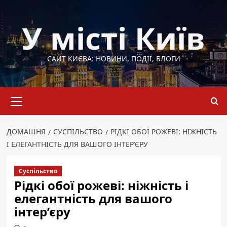
Перейти
до
У місті Київ
вмісту
САЙТ КИЄВА: НОВИНИ, ПОДІЇ, БЛОГИ
Основне
меню
ДОМАШНЯ
СУСПІЛЬСТВО
РІДКІ ОБОЇ РОЖЕВІ: НІЖНІСТЬ
І ЕЛЕГАНТНІСТЬ ДЛЯ ВАШОГО ІНТЕР’ЄРУ
Суспільство
Рідкі обої рожеві: ніжність і
елегантність для вашого
інтер’єру