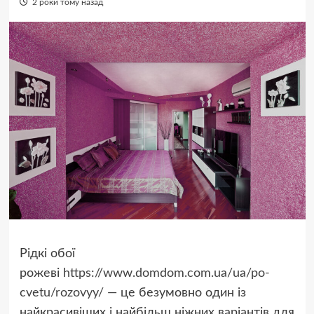
2 роки тому назад
Рідкі обої
рожеві
https://www.domdom.com.ua/ua/po-
cvetu/rozovyy/
— це безумовно один із
найкрасивіших і найбільш ніжних варіантів для