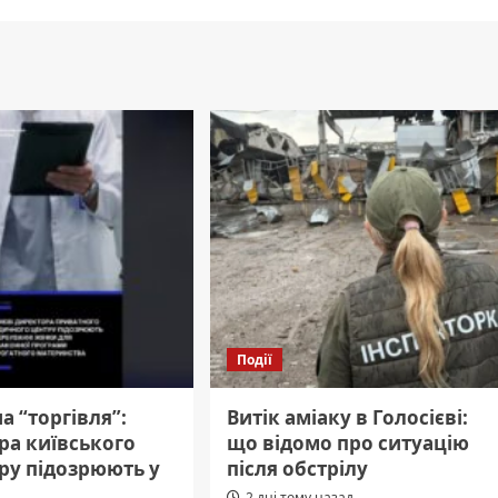
Події
а “торгівля”:
Витік аміаку в Голосієві:
ра київського
що відомо про ситуацію
ру підозрюють у
після обстрілу
2 дні тому назад