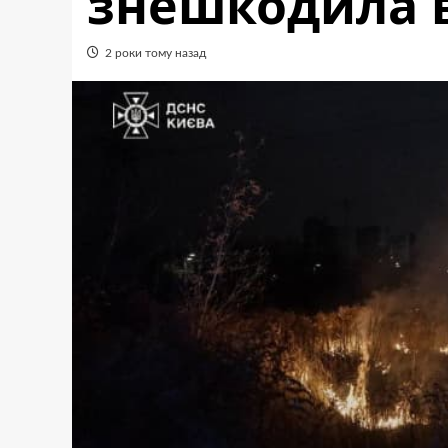
знешкодила в
2 роки тому назад