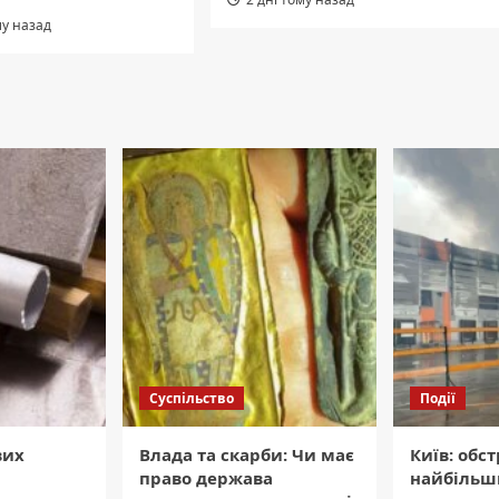
му назад
Суспільство
Події
вих
Влада та скарби: Чи має
Київ: обс
право держава
найбільш