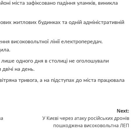
йоні міста зафіксовано падіння уламків, виникла
ових житлових будинках та одній адміністративній
ня високовольтної лінії електропередач.
ила.
 лише одного дня в столиці не оголошували
двічі на день.
овітряна тривога, а на підступах до міста працювала
Next:
ла
У Києві через атаку російських дронів
пошкоджена високовольтна ЛЕП