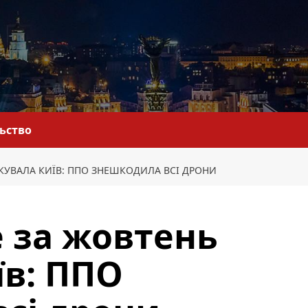
льство
АКУВАЛА КИЇВ: ППО ЗНЕШКОДИЛА ВСІ ДРОНИ
 за жовтень
їв: ППО