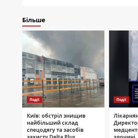
Більше
Події
Події
Київ: обстріл знищив
Лікарнян
найбільший склад
Директо
спецодягу та засобів
медцент
захисту Delta Plus
злочині.