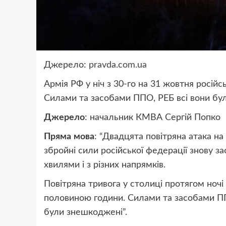
Джерело:
pravda.com.ua
Армія РФ у ніч з 30-го на 31 жовтня російс
Силами та засобами ППО, РЕБ всі вони бу
Джерело
: начальник КМВА Сергій Попко
Пряма
мова
: “Двадцята повітряна атака на 
збройні сили російської федерації знову з
хвилями і з різних напрямків.
Повітряна тривога у столиці протягом ночі 
половиною години. Силами та засобами ППО
були знешкоджені”.