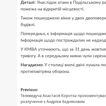
Деталі
: Унаслідок атаки в Подільському ра
пожежа на відкритій місцевості.
Також пошкоджено вікна у двох двоповерх
будівлі.
Попередньо, є інформація щодо пошкоджен
Інформація щодо постраждалих не надход
У КМВА уточнюють, що за 31 день жовтня
тривогу. А в середньому кияни чули сирени 
Нагадаємо:
У столиці вночі двічі лунала п
протиповітряна оборона.
Post
Previous:
Телеведуча Анастасія Коротка прокоментува
navigation
розлучення з Андрієм Бєдняковим