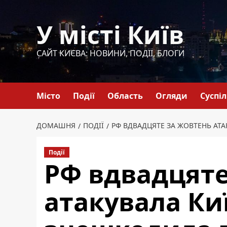
Перейти
до
У місті Київ
вмісту
САЙТ КИЄВА: НОВИНИ, ПОДІЇ, БЛОГИ
Місто
Події
Область
Огляди
Суспі
ДОМАШНЯ
ПОДІЇ
РФ ВДВАДЦЯТЕ ЗА ЖОВТЕНЬ АТ
Події
РФ вдвадцяте
атакувала Ки