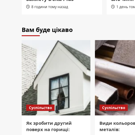
8 години тому назад
1 день то
Вам буде цікаво
Суспільство
Суспільство
Як зробити другий
Види кольоро
поверх на горищі:
металів: