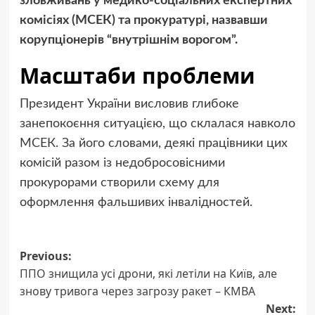
зловживань у медико-соціальних експертних
комісіях (МСЕК) та прокуратурі, назвавши
корупціонерів “внутрішнім ворогом”.
Масштаби проблеми
Президент України висловив глибоке
занепокоєння ситуацією, що склалася навколо
МСЕК. За його словами, деякі працівники цих
комісій разом із недобросовісними
прокурорами створили схему для
оформлення фальшивих інвалідностей.
Post
Previous:
ППО знищила усі дрони, які летіли на Київ, але
navigation
знову тривога через загрозу ракет – КМВА
Next: