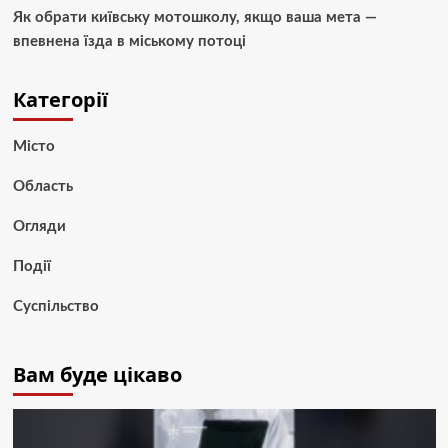
Як обрати київську мотошколу, якщо ваша мета —
впевнена їзда в міському потоці
Категорії
Місто
Область
Огляди
Події
Суспільство
Вам буде цікаво