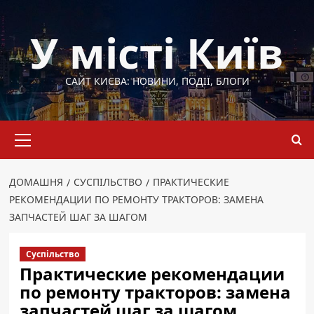
Перейти
до
У місті Київ
вмісту
САЙТ КИЄВА: НОВИНИ, ПОДІЇ, БЛОГИ
Основне
меню
ДОМАШНЯ
СУСПІЛЬСТВО
ПРАКТИЧЕСКИЕ
РЕКОМЕНДАЦИИ ПО РЕМОНТУ ТРАКТОРОВ: ЗАМЕНА
ЗАПЧАСТЕЙ ШАГ ЗА ШАГОМ
Суспільство
Практические рекомендации
по ремонту тракторов: замена
запчастей шаг за шагом