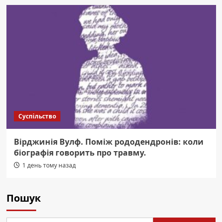
Суспільство
Вірджинія Вулф. Поміж рододендронів: коли
біографія говорить про травму.
1 день тому назад
Пошук