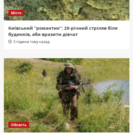
Місто
Київський “романтик”: 20-річний стріляв біля
будинків, аби вразити дівчат
3 години тому назад
Область