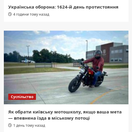
Українська оборона: 1624-й день протистояння
4 години тому назад
Суспільство
Як обрати київську мотошколу, якщо ваша мета
— впевнена їзда в міському потоці
1 день тому назад