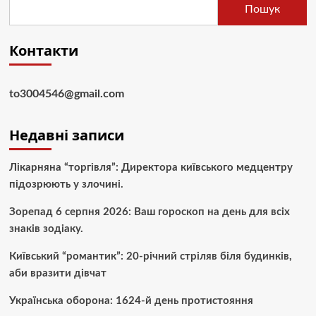
Пошук
Контакти
to3004546@gmail.com
Недавні записи
Лікарняна “торгівля”: Директора київського медцентру
підозрюють у злочині.
Зорепад 6 серпня 2026: Ваш гороскоп на день для всіх
знаків зодіаку.
Київський “романтик”: 20-річний стріляв біля будинків,
аби вразити дівчат
Українська оборона: 1624-й день протистояння