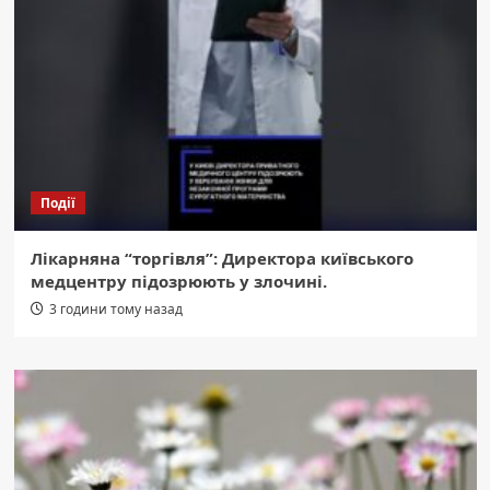
Події
Лікарняна “торгівля”: Директора київського
медцентру підозрюють у злочині.
3 години тому назад