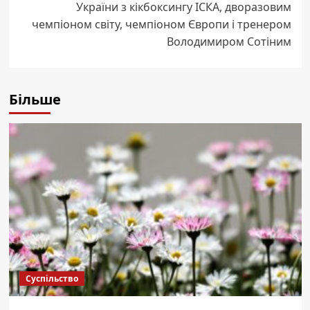
України з кікбоксингу ІСКА, дворазовим
чемпіоном світу, чемпіоном Європи і тренером
Володимиром Сотіним
Більше
Суспільство