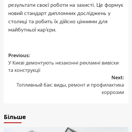
результати своєї роботи на захисті. Це формує
новий стандарт дипломних досліджень у
столиці та робить їх дійсно цінними для
майбутньої кар’єри.
Post
Previous:
У Києві демонтують незаконні рекламні вивіски
navigation
та конструкції
Next:
Топливный бак: виды, ремонт и профилактика
коррозии
Більше