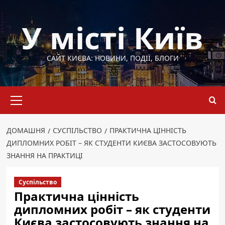
Перейти
до
У місті Київ
вмісту
САЙТ КИЄВА: НОВИНИ, ПОДІЇ, БЛОГИ
Основне
меню
ДОМАШНЯ
СУСПІЛЬСТВО
ПРАКТИЧНА ЦІННІСТЬ
ДИПЛОМНИХ РОБІТ – ЯК СТУДЕНТИ КИЄВА ЗАСТОСОВУЮТЬ
ЗНАННЯ НА ПРАКТИЦІ
Суспільство
Практична цінність
дипломних робіт – як студенти
Києва застосовують знання на