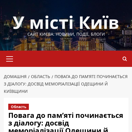
Перейти
до
У місті Київ
вмісту
САЙТ КИЄВА: НОВИНИ, ПОДІЇ, БЛОГИ
Основне
меню
ДОМАШНЯ
ОБЛАСТЬ
ПОВАГА ДО ПАМ’ЯТІ ПОЧИНАЄТЬСЯ
З ДІАЛОГУ: ДОСВІД МЕМОРІАЛІЗАЦІЇ ОДЕЩИНИ Й
КИЇВЩИНИ
Область
Повага до пам’яті починається
з діалогу: досвід
меморіалізації Одещини й