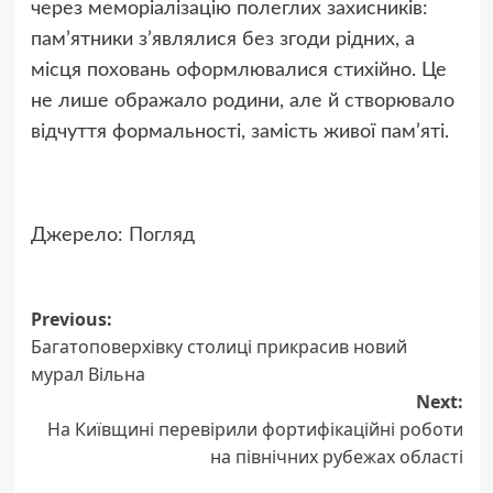
через меморіалізацію полеглих захисників:
пам’ятники з’являлися без згоди рідних, а
місця поховань оформлювалися стихійно. Це
не лише ображало родини, але й створювало
відчуття формальності, замість живої пам’яті.
Джерело:
Погляд
Post
Previous:
Багатоповерхівку столиці прикрасив новий
navigation
мурал Вільна
Next:
На Київщині перевірили фортифікаційні роботи
на північних рубежах області