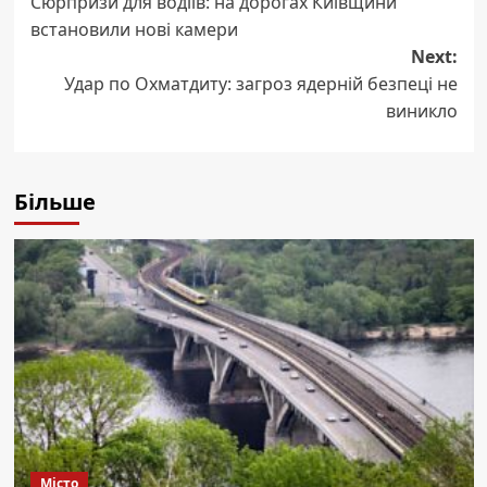
Сюрпризи для водіїв: на дорогах Київщини
navigation
встановили нові камери
Next:
Удар по Охматдиту: загроз ядерній безпеці не
виникло
Більше
Місто