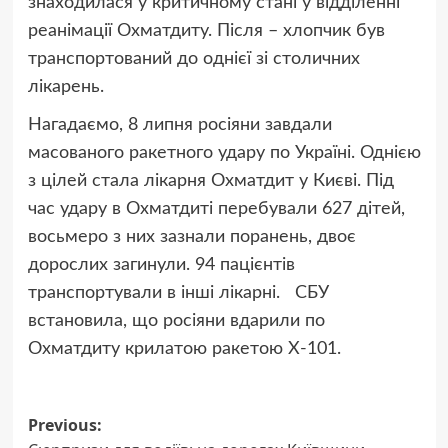
знаходилася у критичному стані у відділенні
реанімації Охматдиту. Після – хлопчик був
транспортований до однієї зі столичних
лікарень.
Нагадаємо, 8 липня росіяни завдали
масованого ракетного удару по Україні. Однією
з цілей стала лікарня Охматдит у Києві. Під
час удару в Охматдиті перебували 627 дітей,
восьмеро з них зазнали поранень, двоє
дорослих загинули. 94 пацієнтів
транспортували в інші лікарні. СБУ
встановила, що росіяни вдарили по
Охматдиту крилатою ракетою Х-101.
Post
Previous: