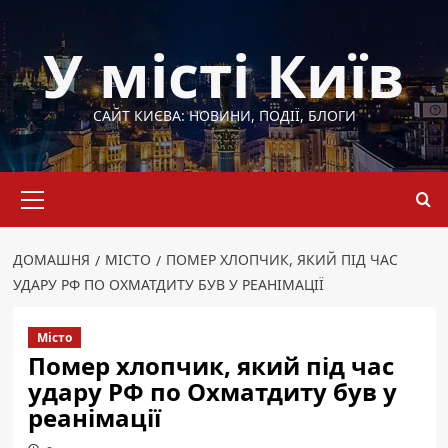
Перейти
до
У місті Київ
вмісту
САЙТ КИЄВА: НОВИНИ, ПОДІЇ, БЛОГИ
Основне
меню
ДОМАШНЯ
МІСТО
ПОМЕР ХЛОПЧИК, ЯКИЙ ПІД ЧАС
УДАРУ РФ ПО ОХМАТДИТУ БУВ У РЕАНІМАЦІЇ
Місто
Помер хлопчик, який під час
удару РФ по Охматдиту був у
реанімації