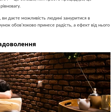
рівновагу.
 ви даєте можливість людині зануритися в
нок обов’язково принесе радість, а ефект від нього
задоволення