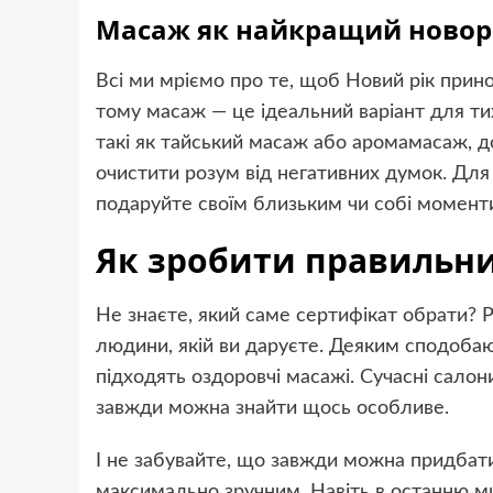
Масаж як найкращий новор
Всі ми мріємо про те, щоб Новий рік прино
тому масаж — це ідеальний варіант для тих
такі як тайський масаж або аромамасаж, д
очистити розум від негативних думок. Для
подаруйте своїм близьким чи собі момент
Як зробити правильни
Не знаєте, який саме сертифікат обрати? Р
людини, якій ви даруєте. Деяким сподоба
підходять оздоровчі масажі. Сучасні сало
завжди можна знайти щось особливе.
І не забувайте, що завжди можна придбат
максимально зручним. Навіть в останню м