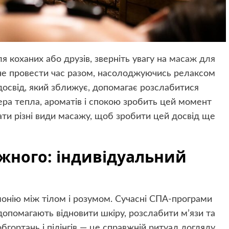
 коханих або друзів, зверніть увагу на
масаж для
хоче провести час разом, насолоджуючись релаксом
досвід, який зближує, допомагає розслабитися
ра тепла, ароматів і спокою зробить цей момент
ти різні види масажу, щоб зробити цей досвід ще
жного: індивідуальний
монію між тілом і розумом. Сучасні СПА-програми
опомагають відновити шкіру, розслабити м’язи та
бгортань і пілінгів — це справжній ритуал догляду