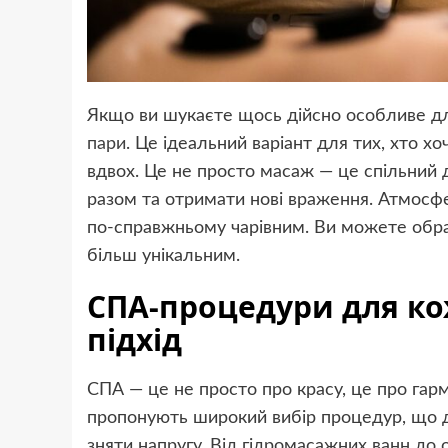
Якщо ви шукаєте щось дійсно особливе для
пари
. Це ідеальний варіант для тих, хто 
вдвох. Це не просто масаж — це спільний 
разом та отримати нові враження. Атмосфе
по-справжньому чарівним. Ви можете обра
більш унікальним.
СПА-процедури для ко
підхід
СПА — це не просто про красу, це про гар
пропонують широкий вибір процедур, що д
зняти напругу. Від гідромасажних ванн до о