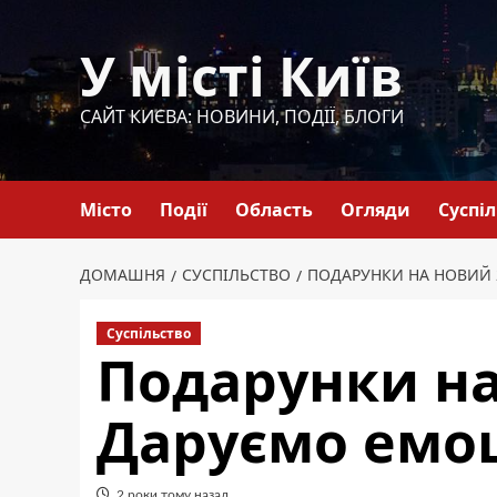
Перейти
до
У місті Київ
вмісту
САЙТ КИЄВА: НОВИНИ, ПОДІЇ, БЛОГИ
Місто
Події
Область
Огляди
Суспі
ДОМАШНЯ
СУСПІЛЬСТВО
ПОДАРУНКИ НА НОВИЙ 2
Суспільство
Подарунки на
Даруємо емоц
2 роки тому назад