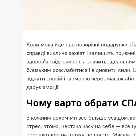
Коли мова йде про новорічні подарунки, б
справді викличе захват і залишить приємні
здоров’я і відпочинок, а значить, ідеаль
близьким розслабитися і відновити сили.
відчути спокій і гармонію через масаж аб
дарує емоції!
Чому варто обрати СП
З кожним роком ми все більше усвідомлює
стрес, втома, нестача часу на себе — все
перешкодою на шляху до щастя. Масаж і С