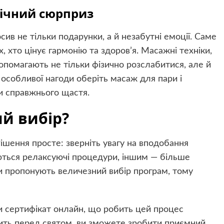
ічний сюрприз
сив не тільки подарунки, а й незабутні емоції. Саме
, хто цінує гармонію та здоров’я. Масажні техніки,
опомагають не тільки фізично розслабитися, але й
 особливої нагоди оберіть масаж для пари і
и справжнього щастя.
й вибір?
ішення просте: зверніть увагу на вподобання
ються релаксуючі процедури, іншим — більше
ни пропонують величезний вибір програм, тому
и сертифікат онлайн, що робить цей процес
ить перед святом, ви зможете зробити приємний