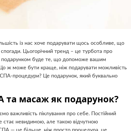
ільшість із нас хоче подарувати щось особливе, що
 спогади. Цьогорічний тренд – це турбота про
ним подарунком буде те, що допоможе вашим
 Що ж може бути краще, ніж подарувати можливість
о СПА-процедури? Це подарунок, який буквально
А та масаж як подарунок?
мо важливість піклування про себе. Постійний
 це стає невидимою, але такою відчутною
ПА — це більше, ніж просто процедура, це