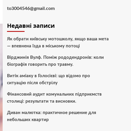
to3004546@gmail.com
Недавні записи
Як обрати київську мотошколу, якщо ваша мета
— впевнена їзда в міському потоці
Вірджинія Вулф. Поміж рододендронів: коли
біографія говорить про травму.
Витік аміаку в Голосієві: що відомо про
ситуацію після обстрілу
Фінансовий аудит комунальних підприємств
столиці: результати та висновки.
Диван малютка: практичное решение для
небольших квартир