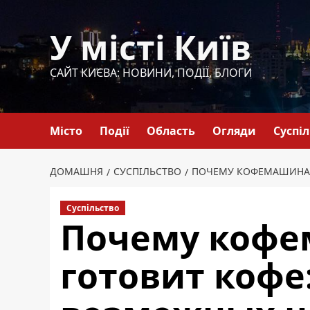
Перейти
до
У місті Київ
вмісту
САЙТ КИЄВА: НОВИНИ, ПОДІЇ, БЛОГИ
Місто
Події
Область
Огляди
Суспі
ДОМАШНЯ
СУСПІЛЬСТВО
ПОЧЕМУ КОФЕМАШИНА 
Суспільство
Почему кофе
готовит кофе