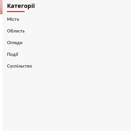
Категорії
Місто
Область
Огляди
Події
Суспільство