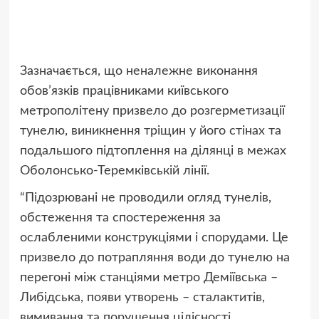
Зазначається, що неналежне виконання
обов’язків працівниками київського
метрополітену призвело до розгерметизації
тунелю, виникнення тріщин у його стінах та
подальшого підтоплення на ділянці в межах
Оболонсько-Теремківській лінії.
“Підозрювані не проводили огляд тунелів,
обстеження та спостереження за
ослабленими конструкціями і спорудами. Це
призвело до потрапляння води до тунелю на
перегоні між станціями метро Деміївська –
Либідська, появи утворень – сталактитів,
вимивання та порушення цілісності