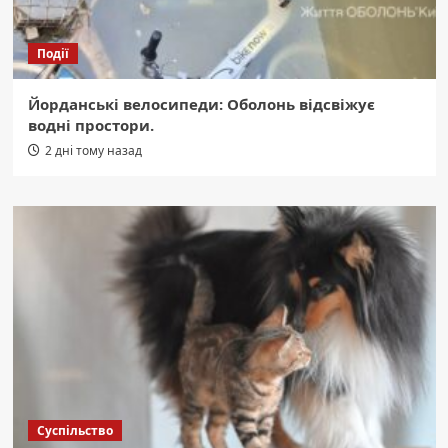
Події
Йорданські велосипеди: Оболонь відсвіжує
водні простори.
2 дні тому назад
Суспільство