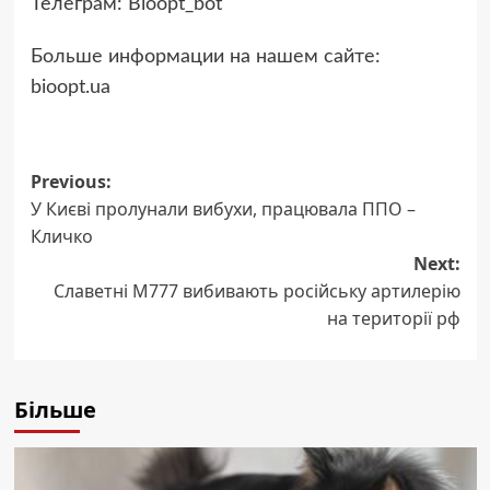
Телеграм: Bioopt_bot
Больше информации на нашем сайте:
bioopt.ua
Post
Previous:
У Києві пролунали вибухи, працювала ППО –
navigation
Кличко
Next:
Славетні М777 вибивають російську артилерію
на території рф
Більше