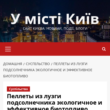
Перейти
до
У місті Київ
вмісту
САЙТ КИЄВА: НОВИНИ, ПОДІЇ, БЛОГИ
Основне
меню
ДОМАШНЯ
СУСПІЛЬСТВО
ПЕЛЛЕТЫ ИЗ ЛУЗГИ
ПОДСОЛНЕЧНИКА ЭКОЛОГИЧНОЕ И ЭФФЕКТИВНОЕ
БИОТОПЛИВО
Суспільство
Пеллеты из лузги
подсолнечника экологичное и
эффективное биотопливо