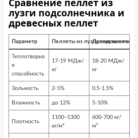
Сравнение пеллет из
лузги подсолнечника и
древесных пеллет
Параметр
Пеллеты из лузги подсолнечник
Древесные пелл
Теплотворна
17-19 МДж/
18-20 МДж/
я
кг
кг
способность
Зольность
2-5%
0.5-1.5%
Влажность
до 12%
5-10%
1100–1300
600-700 кг/
Плотность
кг/м³
м³