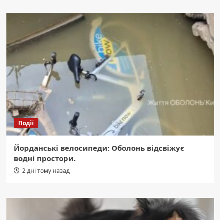
Події
Йорданські велосипеди: Оболонь відсвіжує
водні простори.
2 дні тому назад