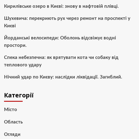
Кирилівське озеро в Києві: знову в нафтовій плівці.
Шухевича: перекриють рух через ремонт на проспекті у
Києві
Йорданські велосипеди: Оболонь відсвіжує водні
простори.
Спека небезпечна: як врятувати кота чи собаку від
теплового удару
Нічний удар по Києву: наслідки ліквідації. Загиблий.
Категорії
Місто
Область
Огляди