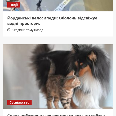
Події
Йорданські велосипеди: Оболонь відсвіжує
водні простори.
8 години тому назад
Суспільство
Спека небезпечна: як врятувати кота чи собаку