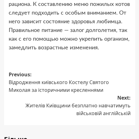
рациона. К составлению меню пожилых котов
следует подходить с особым вниманием. От
него зависит состояние здоровья любимца.
Правильное питание — залог долголетия, так
как с его помощью можно укрепить организм,
замедлить возрастные изменения.
Post
Previous:
Відродження київського Костелу Святого
navigation
Миколая за історичними кресленнями
Next:
Жителів Київщини безплатно навчатимуть
військовій англійській