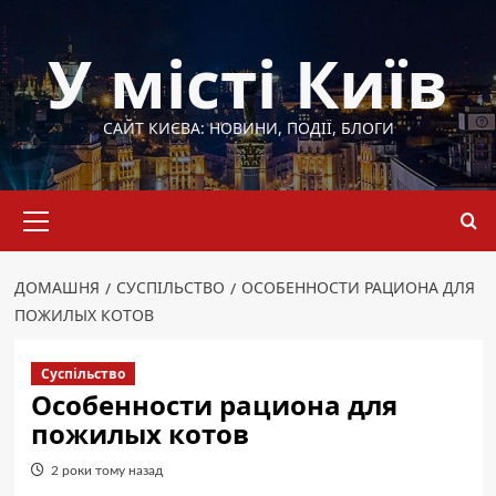
Перейти
до
У місті Київ
вмісту
САЙТ КИЄВА: НОВИНИ, ПОДІЇ, БЛОГИ
Основне
меню
ДОМАШНЯ
СУСПІЛЬСТВО
ОСОБЕННОСТИ РАЦИОНА ДЛЯ
ПОЖИЛЫХ КОТОВ
Суспільство
Особенности рациона для
пожилых котов
2 роки тому назад