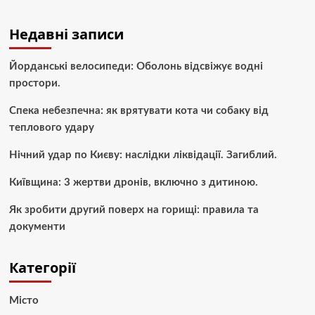
Недавні записи
Йорданські велосипеди: Оболонь відсвіжує водні
простори.
Спека небезпечна: як врятувати кота чи собаку від
теплового удару
Нічний удар по Києву: наслідки ліквідації. Загиблий.
Київщина: 3 жертви дронів, включно з дитиною.
Як зробити другий поверх на горищі: правила та
документи
Категорії
Місто