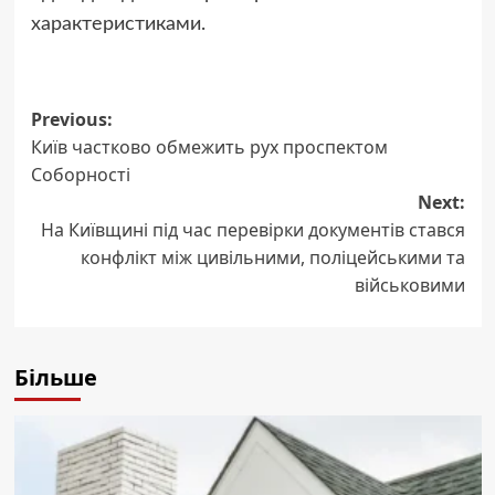
характеристиками.
Post
Previous:
Київ частково обмежить рух проспектом
navigation
Соборності
Next:
На Київщині під час перевірки документів стався
конфлікт між цивільними, поліцейськими та
військовими
Більше