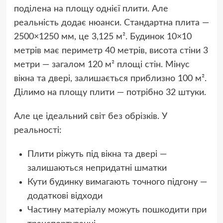
поділена на площу однієї плити. Але
реальність додає нюанси. Стандартна плита —
2500×1250 мм, це 3,125 м². Будинок 10×10
метрів має периметр 40 метрів, висота стіни 3
метри — загалом 120 м² площі стін. Мінус
вікна та двері, залишається приблизно 100 м².
Ділимо на площу плити — потрібно 32 штуки.
Але це ідеальний світ без обрізків. У
реальності:
Плити ріжуть під вікна та двері —
залишаються непридатні шматки
Кути будинку вимагають точного підгону —
додаткові відходи
Частину матеріалу можуть пошкодити при