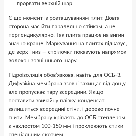
прорвати верхній шар
Є ще момент із розташуванням плит. Довга
сторона має йти паралельно стійкам, а не
перпендикулярно. Так плита працює на вигин
значно краще. Маркування на плитах підказує,
де верх і низ — стрілочки показують напрямок
волокон зовнішнього шару.
Гідроізоляція обов’язкова, навіть для ОСБ-3.
Дифузійна мембрана ззовні захищає від дощу,
але пропускає пару зсередини. Якщо
поставити звичайну плівку, конденсат
залишиться всередині стіни, і дерево почне
гнити. Мембрану кріплять до ОСБ степлером,
з нахлестом 100-150 мм і проклеюють стики
спеціальним скотчем.