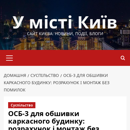
Перейти
до
У місті Київ
вмісту
САЙТ КИЄВА: НОВИНИ, ПОДІЇ, БЛОГИ
Основне
меню
ДОМАШНЯ
СУСПІЛЬСТВО
ОСБ-3 ДЛЯ ОБШИВКИ
КАРКАСНОГО БУДИНКУ: РОЗРАХУНОК І МОНТАЖ БЕЗ
ПОМИЛОК
Суспільство
ОСБ-3 для обшивки
каркасного будинку:
розрахунок і монтаж без