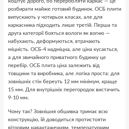
коштує дорого, бо переробляти каркас — це
розбирати майже готовий будинок. ОСБ плити
випускають у чотирьох класах, але для
каркасника підходить лише третій. Перша та
друга категорії бояться вологи як вогню —
набухають, деформуються, втрачають
міцність. ОСБ-4 надміцна, але ціна кусається,
а для звичайного приватного будинку це
перебір.
ОСБ плита ціна
залежить від
товщини та виробника, але логіка проста: для
зовнішніх стін береуть 12 мм мінімум, краще
15 мм. Для внутрішніх перегородок вистачить
9-10 мм.
Чому так? Зовнішня обшивка тримає всю
конструкцію, їй доводиться протистояти
вітровим навантаженням, температурним