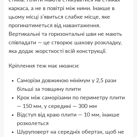
стиків. Плити мають стикуватися на стійках
каркаса, а не в повітрі між ними. Інакше в
цьому місці з’явиться слабке місце, яке
прогинатиметься від навантаження.
Вертикальні та горизонтальні шви не мають
співпадати — це створює шахову розкладку,
яка додає жорсткості всій конструкції.
Кріплення теж має нюанси:
Саморізи довжиною мінімум у 2,5 рази
більші за товщину плити
Крок між саморізами по периметру плити
— 150 мм, у середині — 300 мм
Відступ від краю плити — 10 мм, інакше
розколеться
Шуруповерт на середніх обертах, щоб не