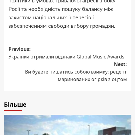
політики в умовах триваючої агресії з боку
Росії та необхідність пошуку балансу між
захистом національних інтересів і
забезпеченням свободи вибору громадян.
Post
Previous:
Українки отримали відзнаки Global Music Awards
navigation
Next:
Ви будете пишатись собою взимку: рецепт
маринованих огірків з оцтом
Більше