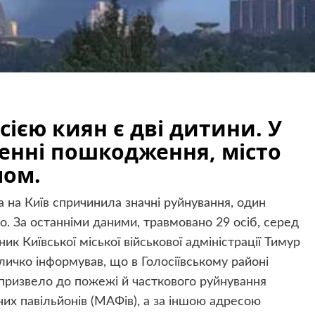
ією киян є дві дитини. У
ленні пошкодження, місто
мом.
ка на Київ спричинила значні руйнування, один
о. За останніми даними, травмовано 29 осіб, серед
ик Київської міської військової адміністрації Тимур
личко інформував, що в Голосіївському районі
призвело до пожежі й часткового руйнування
них павільйонів (МАФів), а за іншою адресою