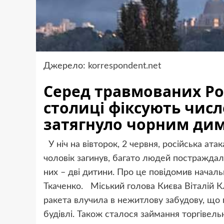
Джерело:
korrespondent.net
Серед травмованих Рос
столиці фіксують чис
затягнуло чорним ди
У ніч на вівторок, 2 червня, російська ата
чоловік загинув, багато людей постраждал
них – дві дитини. Про це повідомив начальн
Ткаченко. Міський голова Києва Віталій К
ракета влучила в нежитлову забудову, що 
будівлі. Також сталося займання торгівель