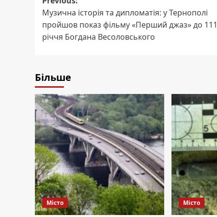
Post
Previous:
Музична історія та дипломатія: у Тернополі
navigation
пройшов показ фільму «Перший джаз» до 111
річчя Богдана Весоловського
Більше
Місто
Місто