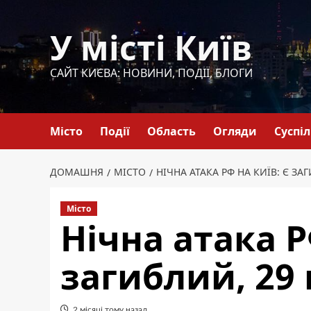
Перейти
до
У місті Київ
вмісту
САЙТ КИЄВА: НОВИНИ, ПОДІЇ, БЛОГИ
Місто
Події
Область
Огляди
Суспі
ДОМАШНЯ
МІСТО
НІЧНА АТАКА РФ НА КИЇВ: Є З
Місто
Нічна атака Р
загиблий, 29
2 місяці тому назад