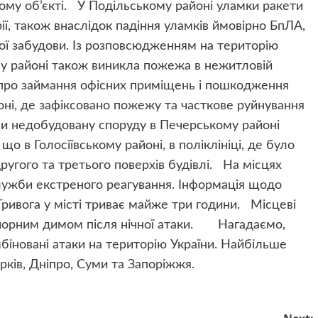
му об’єкті. У Подільському районі уламки ракети
ії, також внаслідок падіння уламків ймовірно БпЛА,
ої забудови. Із розповсюдженням на територію
у районі також виникла пожежа в нежитловій
про займання офісних приміщень і пошкодження
йоні, де зафіксовано пожежу та часткове руйнування
ли недобудовану споруду в Печерському районі
о в Голосіївському районі, в поліклініці, де було
ругого та третього поверхів будівлі. На місцях
лужби екстреного реагування. Інформація щодо
Тривога у місті триває майже три години. Місцеві
 чорним димом після нічної атаки. Нагадаємо,
біновані атаки на територію України. Найбільше
 Харків, Дніпро, Суми та Запоріжжя.