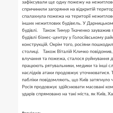
зафіксували ще одну пожежу на нежитлово
спричинили загоряння на відкритій територ
спалахнула пожежа на території нежитлов
інших нежитлових будівель. У Дарницьком
будівлі. Також Тимур Ткаченко зауважив 
будівлі бізнес-центру у Голосіївському ра
конструкцій. Окрім того, росіяни пошкоди
столиці. Також Віталій Кличко повідомив, щ
влучання та пожежа, сталося руйнування д
працюють рятувальники, медики та інші с
наслідків атаки продовжує уточнюватися. 
пабліки повідомляють, що Київ затягнуло
Росія продовжує здійснювати масовані ком
ударів спрямовано на такі міста, як Київ,