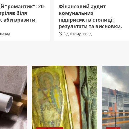
й “романтик”: 20-
Фінансовий аудит
тріляв біля
комунальних
, аби вразити
підприємств столиці:
результати та висновки.
 назад
3 дні тому назад