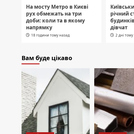
На мосту Метро в Києві
Київськи
рух обмежать на три
річний с
доби: коли та в якому
будинків
напрямку
дівчат
18 години тому назад
2 дні тому
Вам буде цікаво