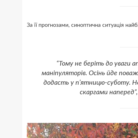
За її прогнозами, синоптична ситуація на
“Тому не беріть до уваги а
маніпуляторів. Осінь йде поваж
додасть у п’ятницю-суботу. Н
скаргами наперед”,