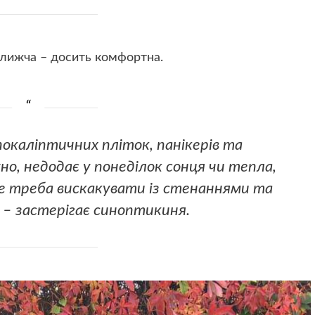
йближча – досить комфортна.
покаліптичних пліток, панікерів та
но, недодає у понеділок сонця чи тепла,
е треба вискакувати із стенаннями та
 – застерігає синоптикиня.