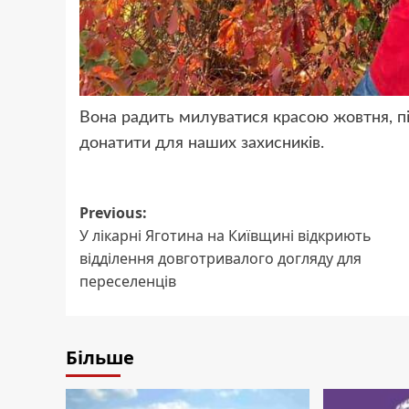
Вона радить милуватися красою жовтня, пі
донатити для наших захисників.
Post
Previous:
У лікарні Яготина на Київщині відкриють
navigation
відділення довготривалого догляду для
переселенців
Більше