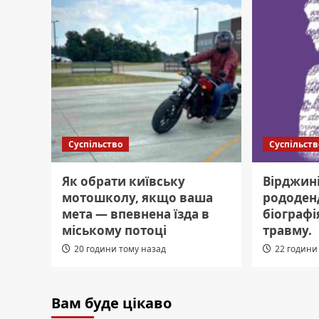
Суспільство
Суспільств
Як обрати київську
Вірджин
мотошколу, якщо ваша
рододен
мета — впевнена їзда в
біографі
міському потоці
травму.
20 години тому назад
22 години
Вам буде цікаво