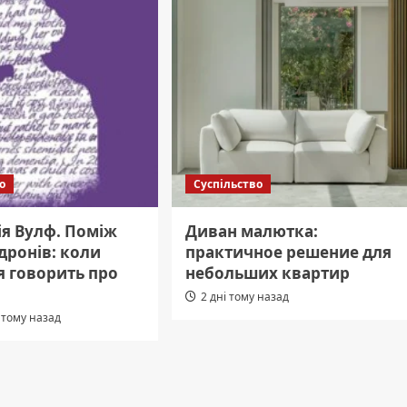
о
Суспільство
ія Вулф. Поміж
Диван малютка:
дронів: коли
практичное решение для
я говорить про
небольших квартир
2 дні тому назад
 тому назад