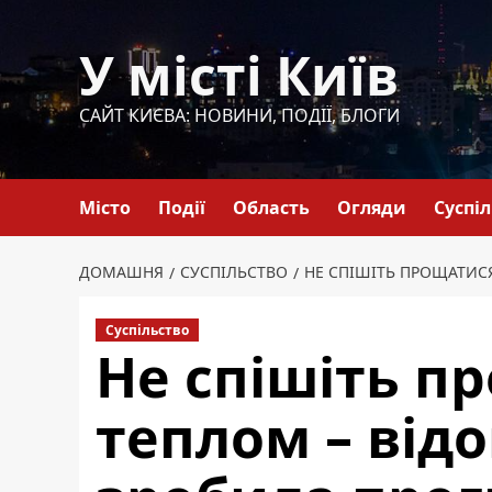
Перейти
до
У місті Київ
вмісту
САЙТ КИЄВА: НОВИНИ, ПОДІЇ, БЛОГИ
Місто
Події
Область
Огляди
Суспі
ДОМАШНЯ
СУСПІЛЬСТВО
НЕ СПІШІТЬ ПРОЩАТИС
Суспільство
Не спішіть п
теплом – від