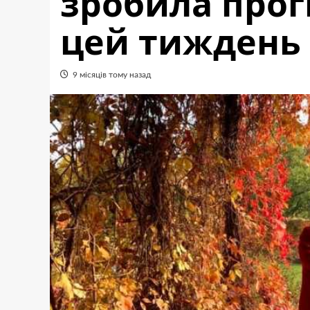
зробила прог
цей тиждень
9 місяців тому назад