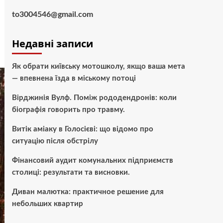
to3004546@gmail.com
Недавні записи
Як обрати київську мотошколу, якщо ваша мета
— впевнена їзда в міському потоці
Вірджинія Вулф. Поміж рододендронів: коли
біографія говорить про травму.
Витік аміаку в Голосієві: що відомо про
ситуацію після обстрілу
Фінансовий аудит комунальних підприємств
столиці: результати та висновки.
Диван малютка: практичное решение для
небольших квартир