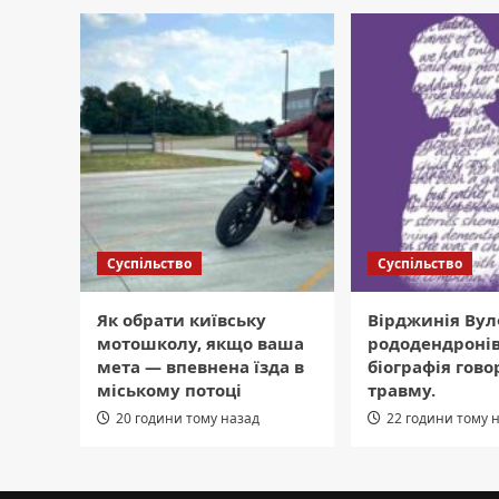
Суспільство
Суспільство
Як обрати київську
Вірджинія Вул
мотошколу, якщо ваша
рододендронів
мета — впевнена їзда в
біографія гово
міському потоці
травму.
20 години тому назад
22 години тому 