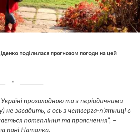
іденко поділилася прогнозом погоди на цей
Україні прохолодною та з періодичними
у) не завадить, а ось з четверга-п’ятниці в
ається потепління та прояснення”, –
ла пані Наталка.