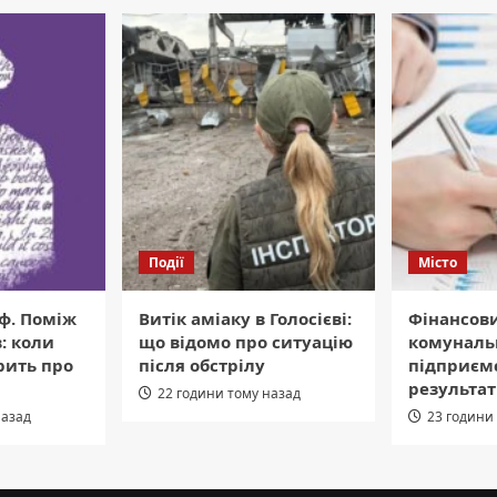
Події
Місто
ф. Поміж
Витік аміаку в Голосієві:
Фінансов
: коли
що відомо про ситуацію
комуналь
рить про
після обстрілу
підприємс
результат
22 години тому назад
назад
23 години