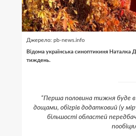
Джерело:
pb-news.info
Відома українська синоптикиня Наталка Д
тиждень.
“Перша половина тижня буде в 
дощами, обігрів додатковий (у мір
більшості областей передбач
пообіця