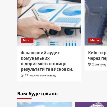
Місто
Місто
Фінансовий аудит
Київ: ст
комунальних
через пе
підприємств столиці:
2 дні тому
результати та висновки.
17 години тому назад
Вам буде цікаво