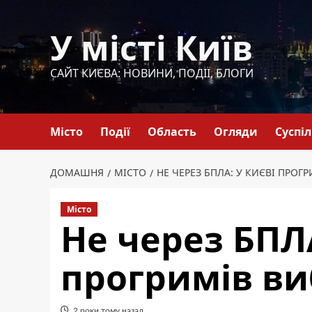
Перейти
до
У місті Київ
вмісту
САЙТ КИЄВА: НОВИНИ, ПОДІЇ, БЛОГИ
Місто
Події
Область
Огляди
Суспі
ДОМАШНЯ
МІСТО
НЕ ЧЕРЕЗ БПЛА: У КИЄВІ ПРОГ
Місто
Не через БПЛА
прогримів ви
2 роки тому назад