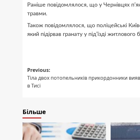
Раніше повідомлялося, що у Чернівцях п’ян
травми.
Також повідомлялося, що поліцейські Київс
який підірвав гранату у під’їзді житлового
Post
Previous:
Тіла двох потопельників прикордонники вия
navigation
в Тисі
Більше