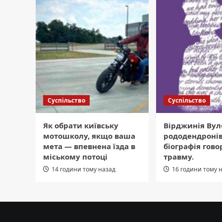
Суспільство
Суспільство
Як обрати київську
Вірджинія Вул
мотошколу, якщо ваша
рододендронів
мета — впевнена їзда в
біографія гово
міському потоці
травму.
14 години тому назад
16 години тому 