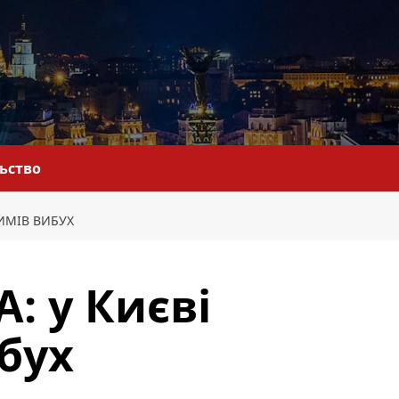
льство
РИМІВ ВИБУХ
: у Києві
бух