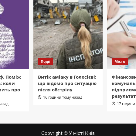
Події
Місто
ф. Поміж
Витік аміаку в Голосієві:
Фінансов
: коли
що відомо про ситуацію
комуналь
рить про
після обстрілу
підприємс
результат
16 години тому назад
назад
17 години
Copyright © У місті Київ