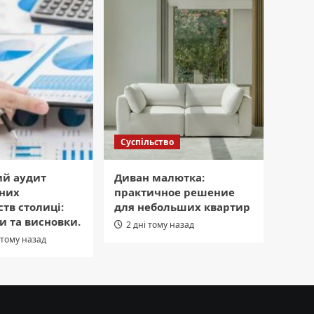
Суспільство
ий аудит
Диван малютка:
них
практичное решение
тв столиці:
для небольших квартир
и та висновки.
2 дні тому назад
 тому назад