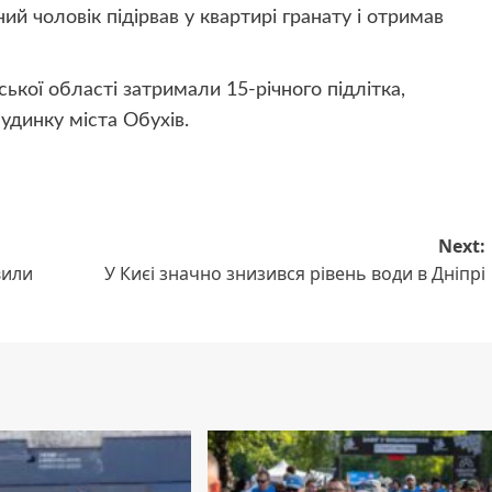
ий чоловік підірвав у квартирі гранату і отримав
ької області затримали 15-річного підлітка,
 будинку міста Обухів.
Next:
вили
У Києі значно знизився рівень води в Дніпрі