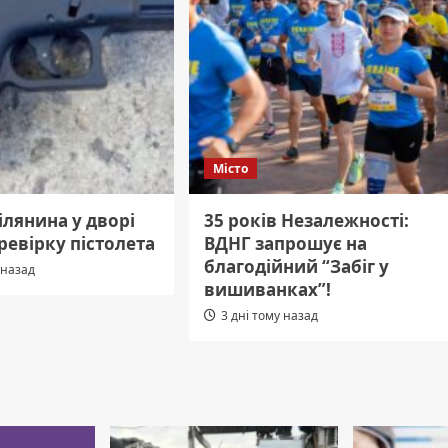
Місто
рілянина у дворі
35 років Незалежності:
ревірку пістолета
ВДНГ запрошує на
благодійний “Забіг у
 назад
вишиванках”!
3 дні тому назад