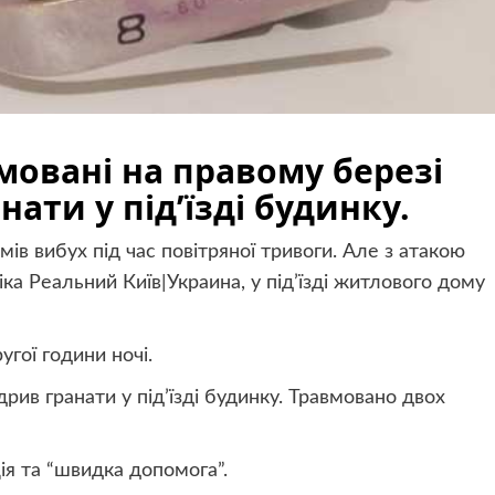
мовані на правому березі
нати у під’їзді будинку.
римів вибух під час повітряної тривоги. Але з атакою
іка Реальний Київ|Украина, у під’їзді житлового дому
угої години ночі.
рив гранати у під’їзді будинку. Травмовано двох
ія та “швидка допомога”.