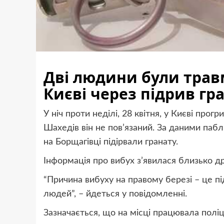
Дві людини були трав
Києві через підрив гра
У ніч проти неділі, 28 квітня, у Києві прог
Шахедів він не пов’язаний. За даними пабл
на Борщагівці підірвали гранату.
Інформація про вибух з’явилася близько др
“Причина вибуху на правому березі – це під
людей”, – йдеться у повідомленні.
Зазначається, що на місці працювала поліц