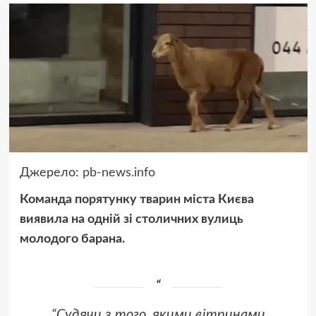
Джерело:
pb-news.info
Команда порятунку тварин міста Києва
виявила на одній зі столичних вулиць
молодого барана.
“Судячи з того, якими вітринами