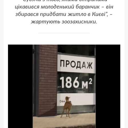
цікавився молоденький баранчик – він
збирався придбати житло в Києві”, –
жартують зоозахисники.