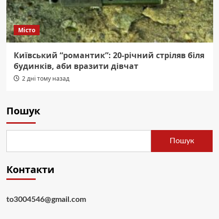
Місто
Київський “романтик”: 20-річний стріляв біля
будинків, аби вразити дівчат
2 дні тому назад
Пошук
Пошук
Контакти
to3004546@gmail.com