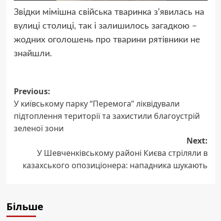
Звідки мімішна свійська тваринка з’явилась на
вулиці столиці, так і залишилось загадкою –
жодних оголошень про тварини рятівники не
знайшли.
Post
Previous:
У київському парку “Перемога” ліквідували
navigation
підтоплення території та захистили благоустрій
зеленої зони
Next:
У Шевченківському районі Києва стріляли в
казахського опозиціонера: нападника шукають
Більше