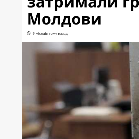
затримали г
Молдови
9 місяців тому назад