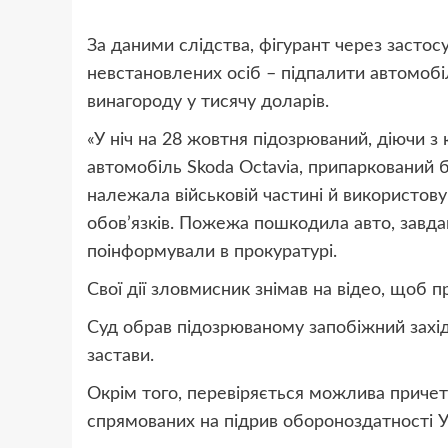
За даними слідства, фігурант через засто
невстановлених осіб – підпалити автомобі
винагороду у тисячу доларів.
«У ніч на 28 жовтня підозрюваний, діючи з
автомобіль Skoda Octavia, припаркований 
належала військовій частині й використов
обов’язків. Пожежа пошкодила авто, завдав
поінформували в прокуратурі.
Свої дії зловмисник знімав на відео, щоб 
Суд обрав підозрюваному запобіжний захід
застави.
Окрім того, перевіряється можлива причетн
спрямованих на підрив обороноздатності У