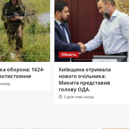
Область
ка оборона: 1624-
Київщина отримала
протистояння
нового очільника:
Микита представив
 назад
голову ОДА.
5 днів тому назад