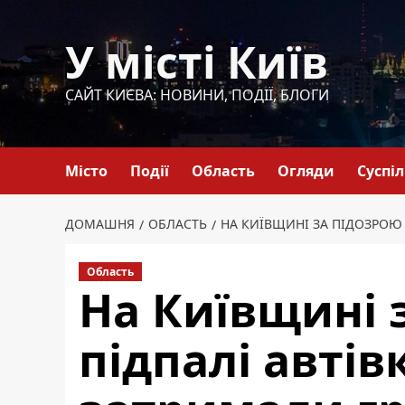
Перейти
до
У місті Київ
вмісту
САЙТ КИЄВА: НОВИНИ, ПОДІЇ, БЛОГИ
Місто
Події
Область
Огляди
Суспі
ДОМАШНЯ
ОБЛАСТЬ
НА КИЇВЩИНІ ЗА ПІДОЗРОЮ
Область
На Київщині 
підпалі автів