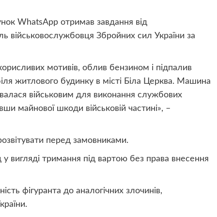
сунок WhatsApp отримав завдання від
ль військовослужбовця Збройних сил України за
 корисливих мотивів, облив бензином і підпалив
біля житлового будинку в місті Біла Церква. Машина
увалася військовим для виконання службових
ши майнової шкоди військовій частині», –
прозвітувати перед замовниками.
 у вигляді тримання під вартою без права внесення
ість фігуранта до аналогічних злочинів,
країни.