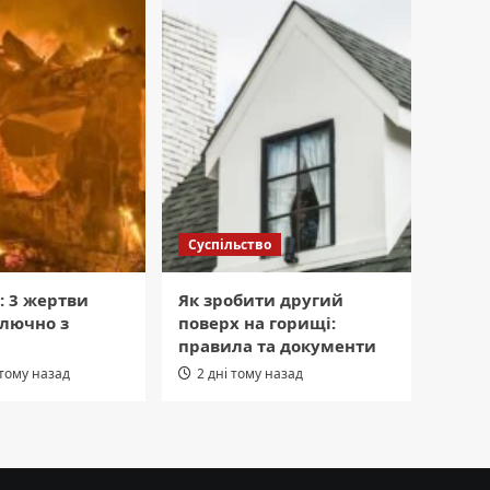
Суспільство
: 3 жертви
Як зробити другий
ключно з
поверх на горищі:
правила та документи
 тому назад
2 дні тому назад