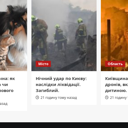
Місто
Область
чна: як
Нічний удар по Києву:
Київщина
а чи
наслідки ліквідації.
дронів, в
лового
Загиблий.
дитиною.
21 годину тому назад
21 годину
назад