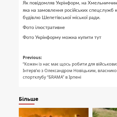
Як повідомляв Укрінформ, на Хмельниччині
яка на замовлення російських спецслужб 
будівлю Шепетівської міської ради.
Фото ілюстративне
Фото Укрінформу можна купити тут
Post
Previous:
“Кожен із нас має щось робити для військових
navigation
Інтерв’ю з Олександром Новіцьким, власник
спортклубу “БRAMA” в Ірпені
Більше