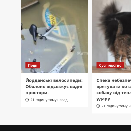
Події
Суспільство
Йорданські велосипеди:
Спека небезпе
Оболонь відсвіжує водні
врятувати кот
простори.
собаку від теп
удару
21 годину тому назад
21 годину тому 