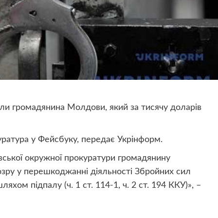
али громадянина Молдови, який за тисячу доларів
уратура у Фейсбуку, передає Укрінформ.
вської окружної прокуратури громадянину
зру у перешкоджанні діяльності Збройних сил
ом підпалу (ч. 1 ст. 114-1, ч. 2 ст. 194 ККУ)», –