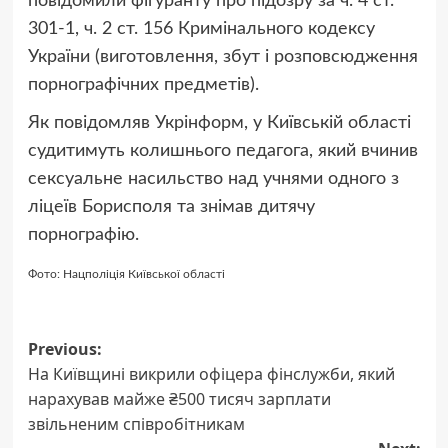
повідомили фігуранту про підозру за ч. 4 ст.
301-1, ч. 2 ст. 156 Кримінального кодексу
України (виготовлення, збут і розповсюдження
порнографічних предметів).
Як повідомляв Укрінформ, у Київській області
судитимуть колишнього педагога, який вчинив
сексуальне насильство над учнями одного з
ліцеїв Борисполя та знімав дитячу
порнографію.
Фото: Нацполіція Київської області
Post
Previous:
На Київщині викрили офіцера фінслужби, який
navigation
нарахував майже ₴500 тисяч зарплати
звільненим співробітникам