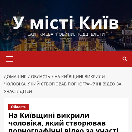
Перейти
до
У місті Київ
вмісту
САЙТ КИЄВА: НОВИНИ, ПОДІЇ, БЛОГИ
Основне
меню
ДОМАШНЯ
ОБЛАСТЬ
НА КИЇВЩИНІ ВИКРИЛИ
ЧОЛОВІКА, ЯКИЙ СТВОРЮВАВ ПОРНОГРАФІЧНІ ВІДЕО ЗА
УЧАСТІ ДІТЕЙ
Область
На Київщині викрили
чоловіка, який створював
порнографічні відео за участі