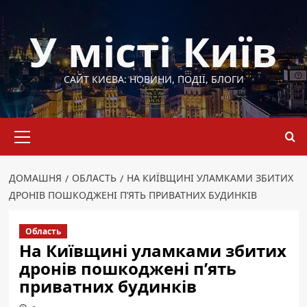
Перейти
до
У місті Київ
вмісту
САЙТ КИЄВА: НОВИНИ, ПОДІЇ, БЛОГИ
Основне
меню
ДОМАШНЯ
ОБЛАСТЬ
НА КИЇВЩИНІ УЛАМКАМИ ЗБИТИХ
ДРОНІВ ПОШКОДЖЕНІ П’ЯТЬ ПРИВАТНИХ БУДИНКІВ
Область
На Київщині уламками збитих
дронів пошкоджені п’ять
приватних будинків