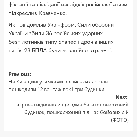
фіксації та ліквідації наслідків російської атаки,
підкреслив Кравченко.
Як повідомляв Укрінформ, Сили оборони
України збили 36 російських ударних
безпілотників типу Shahed і дронів інших
типів. 23 БПЛА були локаційно втрачені.
Post
Previous:
На Київщині уламками російських дронів
navigation
пошкодили 12 вантажівок і три будинки
Next:
в Ірпені відновили ще один багатоповерховий
будинок, пошкоджений під час бойових дій
(ФОТО)