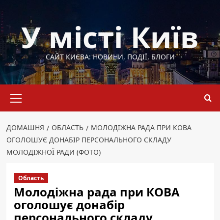
Перейти
до
У місті Київ
вмісту
САЙТ КИЄВА: НОВИНИ, ПОДІЇ, БЛОГИ
Основне
меню
ДОМАШНЯ
ОБЛАСТЬ
МОЛОДІЖНА РАДА ПРИ КОВА
ОГОЛОШУЄ ДОНАБІР ПЕРСОНАЛЬНОГО СКЛАДУ
МОЛОДІЖНОЇ РАДИ (ФОТО)
Область
Молодіжна рада при КОВА
оголошує донабір
персонального складу