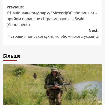
Post
Previous:
У Національному парку “Межигір’я” припиняють
navigation
прийом поранених і травмованих лебедів
(Доповнено)
Next:
4 страви японської кухні, які обожнюють українці
Більше