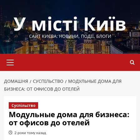
Перейти
до
У місті Київ
вмісту
САЙТ КИЄВА: НОВИНИ, ПОДІЇ, БЛОГИ
Основне
меню
ДОМАШНЯ
СУСПІЛЬСТВО
МОДУЛЬНЫЕ ДОМА ДЛЯ
БИЗНЕСА: ОТ ОФИСОВ ДО ОТЕЛЕЙ
Суспільство
Модульные дома для бизнеса:
от офисов до отелей
2 роки тому назад