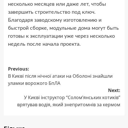
несколько месяцев или даже лет, чтобы
завершить
строительство под ключ
.
Благодаря заводскому изготовлению и
быстрой сборке, модульные дома могут быть
готовы к эксплуатации уже через несколько
недель после начала проекта.
Post
Previous:
В Києві після нічної атаки на Оболоні знайшли
navigation
уламки ворожого БпЛА
Next:
У Києві інструктор “Солом’янських котиків”
врятував водія, який знепритомнів за кермом