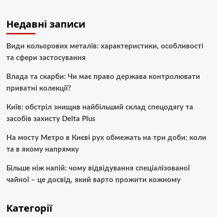
Недавні записи
Види кольорових металів: характеристики, особливості
та сфери застосування
Влада та скарби: Чи має право держава контролювати
приватні колекції?
Київ: обстріл знищив найбільший склад спецодягу та
засобів захисту Delta Plus
На мосту Метро в Києві рух обмежать на три доби: коли
та в якому напрямку
Більше ніж напій: чому відвідування спеціалізованої
чайної – це досвід, який варто прожити кожному
Категорії