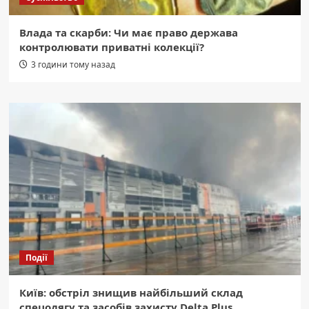
Влада та скарби: Чи має право держава
контролювати приватні колекції?
3 години тому назад
Події
Київ: обстріл знищив найбільший склад
спецодягу та засобів захисту Delta Plus