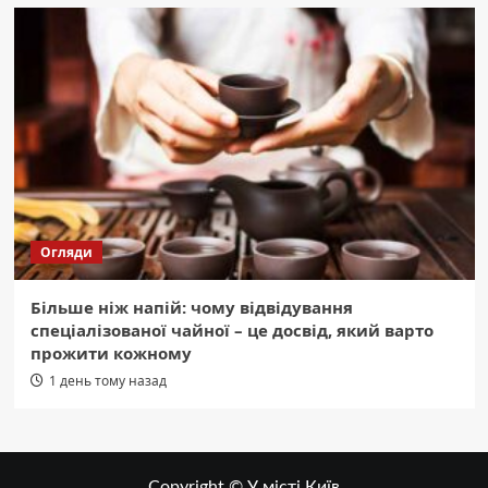
Огляди
Більше ніж напій: чому відвідування
спеціалізованої чайної – це досвід, який варто
прожити кожному
1 день тому назад
Copyright © У місті Київ