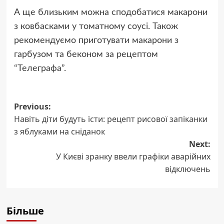
А ще близьким можна сподобатися макарони
з ковбасками у томатному соусі. Також
рекомендуємо приготувати макарони з
гарбузом та беконом за рецептом
“Телеграфа”.
Post
Previous:
Навіть діти будуть їсти: рецепт рисової запіканки
navigation
з яблуками на сніданок
Next:
У Києві зранку ввели графіки аварійних
відключень
Більше