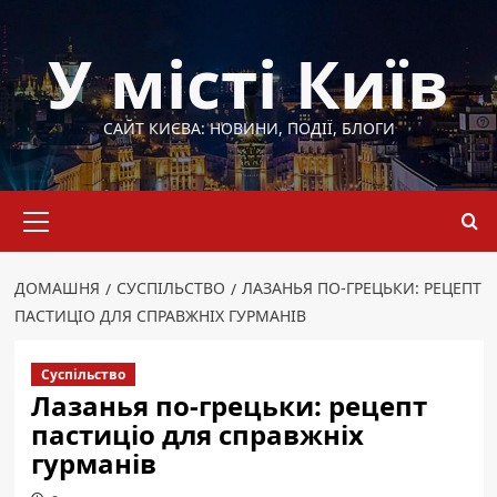
Перейти
до
У місті Київ
вмісту
САЙТ КИЄВА: НОВИНИ, ПОДІЇ, БЛОГИ
Основне
меню
ДОМАШНЯ
СУСПІЛЬСТВО
ЛАЗАНЬЯ ПО-ГРЕЦЬКИ: РЕЦЕПТ
ПАСТИЦІО ДЛЯ СПРАВЖНІХ ГУРМАНІВ
Суспільство
Лазанья по-грецьки: рецепт
пастиціо для справжніх
гурманів