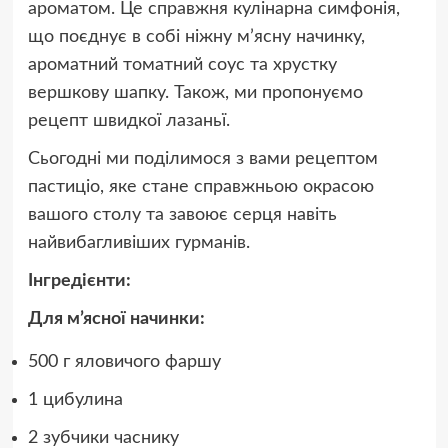
ароматом. Це справжня кулінарна симфонія,
що поєднує в собі ніжну м’ясну начинку,
ароматний томатний соус та хрустку
вершкову шапку. Також, ми пропонуємо
рецепт швидкої лазаньї.
Сьогодні ми поділимося з вами рецептом
пастиціо, яке стане справжньою окрасою
вашого столу та завоює серця навіть
найвибагливіших гурманів.
Інгредієнти:
Для м’ясної начинки:
500 г яловичого фаршу
1 цибулина
2 зубчики часнику