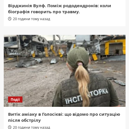
Вірджинія Вулф. Поміж рододендронів: коли
біографія говорить про травму.
20 години тому назад
Події
Витік аміаку в Голосієві: що відомо про ситуацію
після обстрілу
20 години тому назад