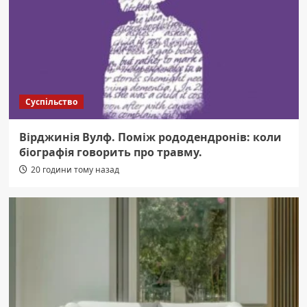
Суспільство
Вірджинія Вулф. Поміж рододендронів: коли
біографія говорить про травму.
20 години тому назад