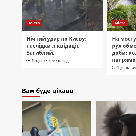
Місто
Місто
Нічний удар по Києву:
На мосту
наслідки ліквідації.
рух обме
Загиблий.
доби: ко
напрямк
7 години тому назад
1 день то
Вам буде цікаво