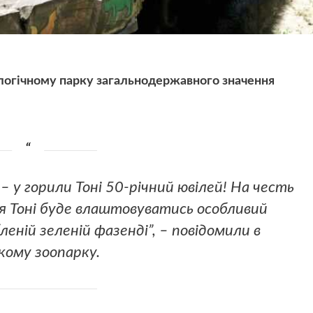
логічному парку загальнодержавного значення
 – у горили Тоні 50-річний ювілей! На честь
для Тоні буде влаштовуватись особливий
леній зеленій фазенді”, – повідомили в
кому зоопарку.