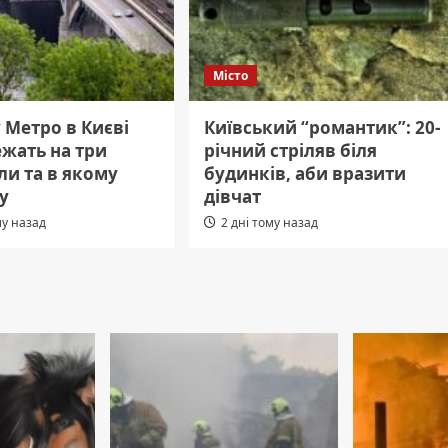
Місто
 Метро в Києві
Київський “романтик”: 20-
жать на три
річний стріляв біля
ли та в якому
будинків, аби вразити
у
дівчат
му назад
2 дні тому назад