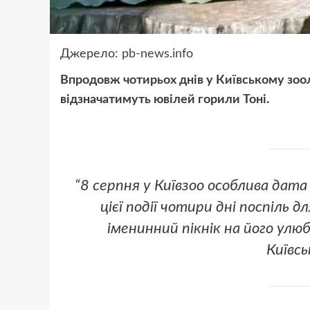
Джерело:
pb-news.info
Впродовж чотирьох днів у Київському зоо
відзначатимуть ювілей горили Тоні.
“8 серпня у Київзоо особлива дата
цієї події чотири дні поспіль 
іменинний пікнік на його улюб
Київсь