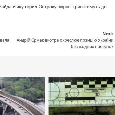
майданчику горил Острову звірів і триватимуть до
Next:
увала
Андрій Єрмак вкотре окреслює позицію України
без жодних поступок