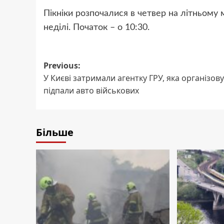
Пікніки розпочалися в четвер на літньому 
неділі. Початок – о 10:30.
Post
Previous:
У Києві затримали агентку ГРУ, яка організов
navigation
підпали авто військових
Більше