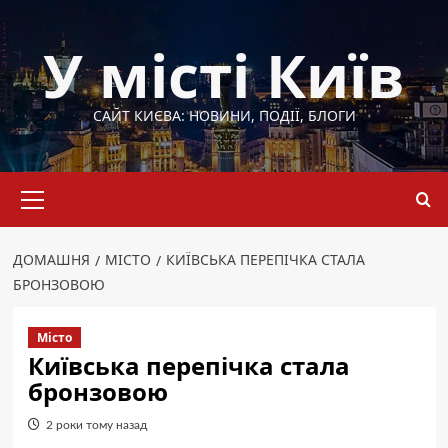
Перейти
до
У місті Київ
вмісту
САЙТ КИЄВА: НОВИНИ, ПОДІЇ, БЛОГИ
Основне
меню
ДОМАШНЯ
МІСТО
КИЇВСЬКА ПЕРЕПІЧКА СТАЛА
БРОНЗОВОЮ
Місто
Київська перепічка стала
бронзовою
2 роки тому назад