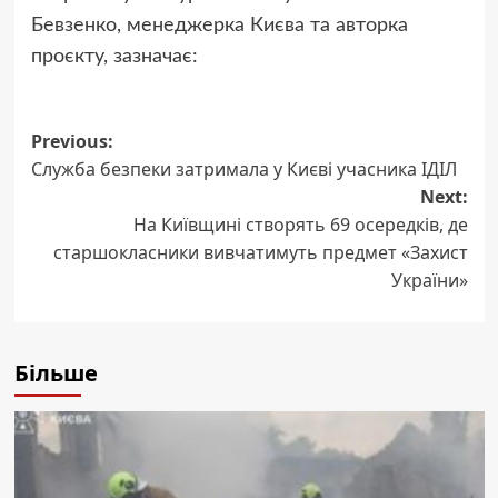
Бевзенко, менеджерка Києва та авторка
проєкту, зазначає:
Post
Previous:
Служба безпеки затримала у Києві учасника ІДІЛ
navigation
Next:
На Київщині створять 69 осередків, де
старшокласники вивчатимуть предмет «Захист
України»
Більше