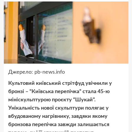
Джерело:
pb-news.info
Культовий київський стрітфуд увічнили у
бронзі – “Київська перепічка” стала 45-ю
мініскульптурою проєкту “Шукай”.
Унікальність нової скульптури полягає у
вбудованому нагрівнику, завдяки якому
бронзова перепічка завжди залишається