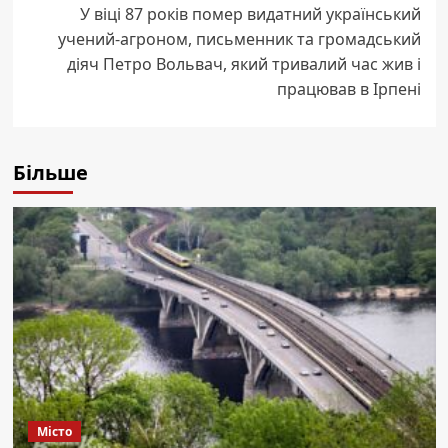
У віці 87 років помер видатний український
учений-агроном, письменник та громадський
діяч Петро Вольвач, який тривалий час жив і
працював в Ірпені
Більше
Місто