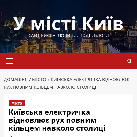
Перейти
до
У місті Київ
вмісту
САЙТ КИЄВА: НОВИНИ, ПОДІЇ, БЛОГИ
Основне
меню
ДОМАШНЯ
МІСТО
КИЇВСЬКА ЕЛЕКТРИЧКА ВІДНОВЛЮЄ
РУХ ПОВНИМ КІЛЬЦЕМ НАВКОЛО СТОЛИЦІ
Місто
Київська електричка
відновлює рух повним
кільцем навколо столиці