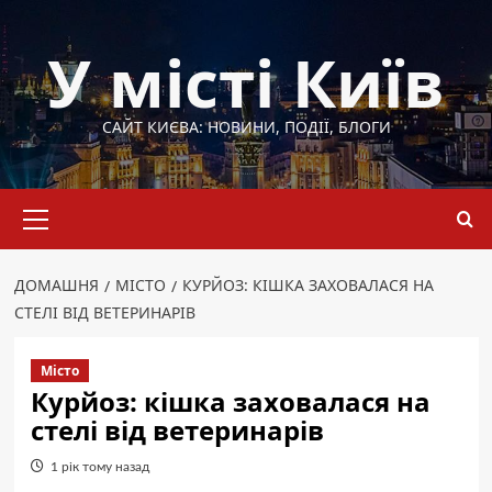
Перейти
до
У місті Київ
вмісту
САЙТ КИЄВА: НОВИНИ, ПОДІЇ, БЛОГИ
Основне
меню
ДОМАШНЯ
МІСТО
КУРЙОЗ: КІШКА ЗАХОВАЛАСЯ НА
СТЕЛІ ВІД ВЕТЕРИНАРІВ
Місто
Курйоз: кішка заховалася на
стелі від ветеринарів
1 рік тому назад