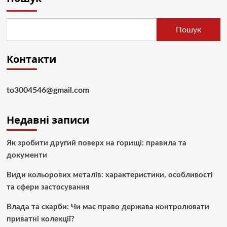
Пошук
Контакти
to3004546@gmail.com
Недавні записи
Як зробити другий поверх на горищі: правила та
документи
Види кольорових металів: характеристики, особливості
та сфери застосування
Влада та скарби: Чи має право держава контролювати
приватні колекції?