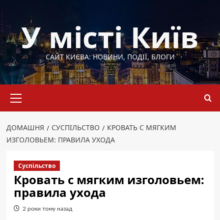
Перейти
до
У місті Київ
вмісту
САЙТ КИЄВА: НОВИНИ, ПОДІЇ, БЛОГИ
Основне
меню
ДОМАШНЯ
СУСПІЛЬСТВО
КРОВАТЬ С МЯГКИМ
ИЗГОЛОВЬЕМ: ПРАВИЛА УХОДА
Суспільство
Кровать с мягким изголовьем:
правила ухода
2 роки тому назад