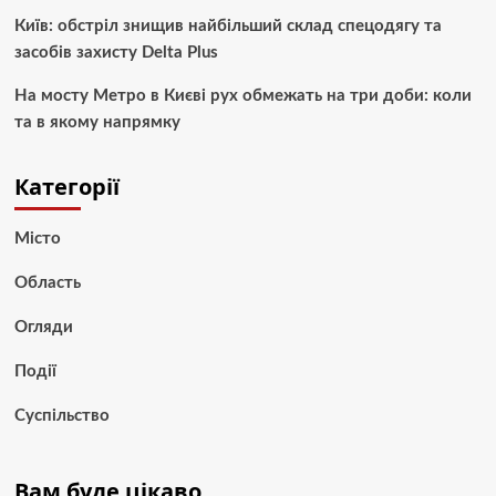
Київ: обстріл знищив найбільший склад спецодягу та
засобів захисту Delta Plus
На мосту Метро в Києві рух обмежать на три доби: коли
та в якому напрямку
Категорії
Місто
Область
Огляди
Події
Суспільство
Вам буде цікаво