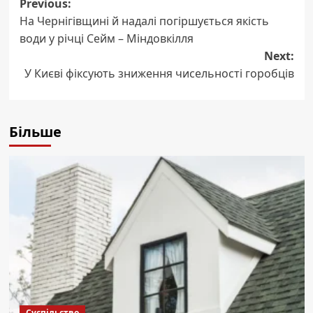
Post
Previous:
На Чернігівщині й надалі погіршується якість
navigation
води у річці Сейм – Міндовкілля
Next:
У Києві фіксують зниження чисельності горобців
Більше
Суспільство